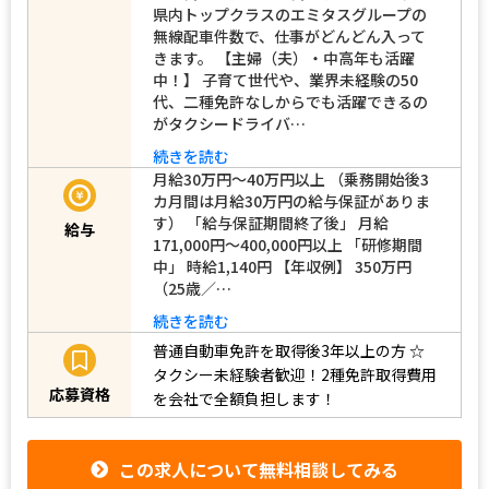
県内トップクラスのエミタスグループの
無線配車件数で、仕事がどんどん入って
きます。 【主婦（夫）・中高年も活躍
中！】 子育て世代や、業界未経験の50
代、二種免許なしからでも活躍できるの
がタクシードライバ…
続きを読む
月給30万円～40万円以上 （乗務開始後3
カ月間は月給30万円の給与保証がありま
す） 「給与保証期間終了後」 月給
給与
171,000円～400,000円以上 「研修期間
中」 時給1,140円 【年収例】 350万円
（25歳／…
続きを読む
普通自動車免許を取得後3年以上の方
☆
タクシー未経験者歓迎！2種免許取得費用
応募資格
を会社で全額負担します！
この求人について無料相談してみる