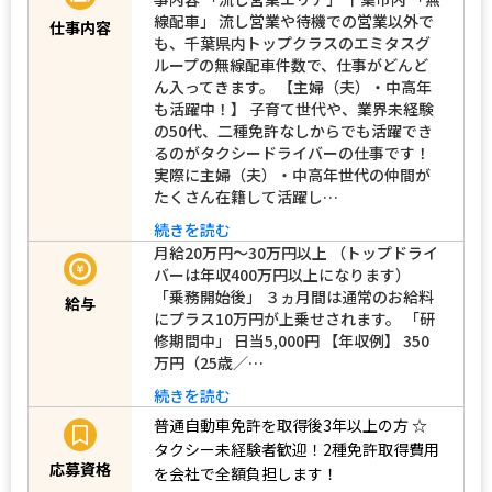
線配車」 流し営業や待機での営業以外で
仕事内容
も、千葉県内トップクラスのエミタスグ
ループの無線配車件数で、仕事がどんど
ん入ってきます。 【主婦（夫）・中高年
も活躍中！】 子育て世代や、業界未経験
の50代、二種免許なしからでも活躍でき
るのがタクシードライバーの仕事です！
実際に主婦（夫）・中高年世代の仲間が
たくさん在籍して活躍し…
続きを読む
月給20万円～30万円以上 （トップドライ
バーは年収400万円以上になります）
「乗務開始後」 ３ヵ月間は通常のお給料
給与
にプラス10万円が上乗せされます。 「研
修期間中」 日当5,000円 【年収例】 350
万円（25歳／…
続きを読む
普通自動車免許を取得後3年以上の方
☆
タクシー未経験者歓迎！2種免許取得費用
応募資格
を会社で全額負担します！