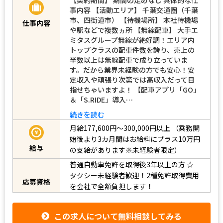
事内容 【活動エリア】 千葉交通圏（千葉
市、四街道市） 【待機場所】 本社待機場
仕事内容
や駅などで複数ヵ所 【無線配車】 大手エ
ミタスグループ無線が絶好調！エリア内
トップクラスの配車件数を誇り、売上の
半数以上は無線配車で成り立っていま
す。だから業界未経験の方でも安心！安
定収入や頑張り次第では高収入だって目
指せちゃいますよ！ 【配車アプリ「GO」
＆「S.RIDE」導入…
続きを読む
月給177,600円～300,000円以上
（乗務開
始後より3カ月間はお給料にプラス10万円
給与
の支給があります※未経験者限定）
普通自動車免許を取得後3年以上の方
☆
タクシー未経験者歓迎！2種免許取得費用
応募資格
を会社で全額負担します！
この求人について無料相談してみる