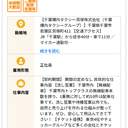
【千葉構内タクシー貝塚株式会社（千葉
構内タクシーグループ）】千葉県千葉市
若葉区貝塚町411 【交通アクセス】
勤務地
JR「千葉駅」から徒歩40分・車で11分 ／
マイカー通勤可…
続きを読む
正社員
雇用形態
【契約期間】 期間の定めなし 具体的な仕
事内容 【流し営業】 千葉市内 【無線配
車】 千葉市内トップクラスの無線配車本
仕事内容
数を誇り、1乗務に対して約10件は配車仕
事です。流し営業や待機営業以外でも、
自然と売り上げを作れる仕組みが整って
います。ぜひ、安心して飛込んできて下
さい！ 【チケット提携】 東京4社やチェ
ッカーグループなど多くの会社とチケッ