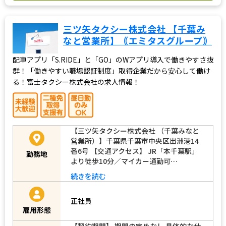
三ツ矢タクシー株式会社 【千葉み
なと営業所】｟エミタスグループ｠
配車アプリ「S.RIDE」と「GO」のWアプリ導入で働きやすさ抜
群！「働きやすい職場認証制度」取得企業だから安心して働け
る！富士タクシー株式会社の求人情報！
【三ツ矢タクシー株式会社 （千葉みなと
営業所）】千葉県千葉市中央区出洲港14
番6号 【交通アクセス】 JR「本千葉駅」
勤務地
より徒歩10分／マイカー通勤可…
続きを読む
正社員
雇用形態
【契約期間】 期間の定めなし 具体的な仕