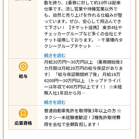
数を誇り、1乗務に対して約10件は配車
仕事です。流し営業や待機営業以外で
も、自然と売り上げを作れる仕組みが整
っています。ぜひ、安心して飛込んでき
て下さい！ 【チケット提携】 東京4社や
チェッカーグループなど多くの会社とチ
ケット提携しております。 ・千葉構内タ
クシーグループチケット …
続きを読む
月給20万円～30万円以上 （乗務開始後3
カ月間は月給20万円の給与保証がありま
す） 「給与保証期間終了後」 月給16万
給与
6200円～30万円以上 （トップドライバ
ーは年収で400万円以上です！） ☆未経
験入社1年目から月…
続きを読む
普通自動車免許を取得後3年以上の方
☆
タクシー未経験者歓迎！2種免許取得費
応募資格
用を会社で全額負担します！