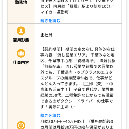
市中央区南町３丁目１０－１ 【交通アク
勤務地
セス】 内房線「蘇我」駅より徒歩10分／
マイカー通勤可…
続きを読む
正社員
雇用形態
【契約期間】 期間の定めなし 具体的な仕
事内容 「流し営業エリア」 千葉みなと地
区、千葉市中心部 「待機場所」 JR蘇我駅
仕事内容
「無線配車」 流し営業や待機での営業以
外でも、千葉県内トップクラスのエミタ
スグループの無線配車件数で、仕事がど
んどん入ってきます。 【主婦（夫）・中
高年も活躍中！】 子育て世代や、業界未
経験の50代、二種免許なしからでも活躍
できるのがタクシードライバーの仕事で
す！実際に主婦（…
続きを読む
月給30万円～40万円以上 （乗務開始後3
カ月間は月給30万円の給与保証がありま