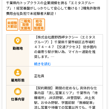
千葉県内トップクラスの企業規模を誇る「エミタスグルー
プ」！経営基盤がしっかりして安心して働ける！2種免許取得
費用会社負担で未経験者大歓迎！
【株式会社鹿野西岬タクシー（エミタス
グループ）】千葉県千葉市緑区古市場町
４７４－４７ 【交通アクセス】 徒歩圏内
勤務地
の最寄り駅が無い為、マイカー通勤を推
奨します。…
続きを読む
正社員
雇用形態
【契約期間】 期間の定めなし 具体的な仕
事内容 「流し営業エリア」 千葉市内 「待
機場所」 JR浜野駅、JR誉田駅、JR土気
仕事内容
駅、おゆみ野駅、学園前駅 「無線配車」
流し営業や待機での営業以外でも、千葉