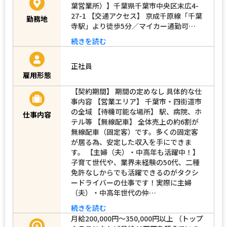
葉営業所）】千葉県千葉市中央区末広4-
27-1 【交通アクセス】 京成千原線「千葉
勤務地
寺駅」より徒歩5分／マイカー通勤可…
続きを読む
正社員
雇用形態
【契約期間】 期間の定めなし 具体的な仕
事内容 【営業エリア】 千葉市・四街道市
の全域 【待機可能な場所】 駅、病院、ホ
仕事内容
テル等 【無線配車】 全体売上の約6割が
無線配車（固定客）です。多くの固定客
が居る為、安定した収入を手にできま
す。 【主婦（夫）・中高年も活躍中！】
子育て世代や、業界未経験の50代、二種
免許なしからでも活躍できるのがタクシ
ードライバーの仕事です！実際に主婦
（夫）・中高年世代の仲…
続きを読む
月給200,000円～350,000円以上 （トップ