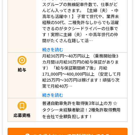
スグループの無線配車件数で、仕事がど
んどん入ってきます。 【主婦（夫）・中
高年も活躍中！】 子育て世代や、業界未
経験の50代、二種免許なしからでも活躍
できるのがタクシードライバーの仕事で
す！実際に主婦（夫）・中高年世代の仲
間がたくさん在籍して活…
続きを読む
月給30万円～40万円以上 （乗務開始後3
カ月間は月給30万円の給与保証がありま
す） 「給与保証期間終了後」 月給
給与
171,000円～400,000円以上 （安定して月
給25万円～30万円は稼げます！頑張り次
第で月給40万…
続きを読む
普通自動車免許を取得後3年以上の方
☆
タクシー未経験者歓迎！2種免許取得費用
応募資格
を会社で全額負担します！