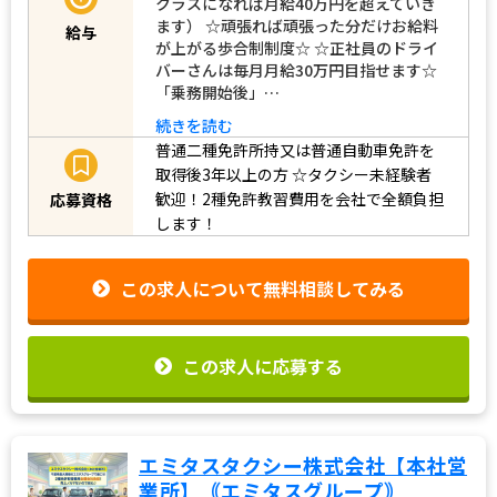
クラスになれば月給40万円を超えていき
ます） ☆頑張れば頑張った分だけお給料
給与
が上がる歩合制制度☆ ☆正社員のドライ
バーさんは毎月月給30万円目指せます☆
「乗務開始後」…
続きを読む
普通二種免許所持又は普通自動車免許を
取得後3年以上の方
☆タクシー未経験者
歓迎！2種免許教習費用を会社で全額負担
応募資格
します！
この求人について無料相談してみる
この求人に応募する
エミタスタクシー株式会社【本社営
業所】｟エミタスグループ｠