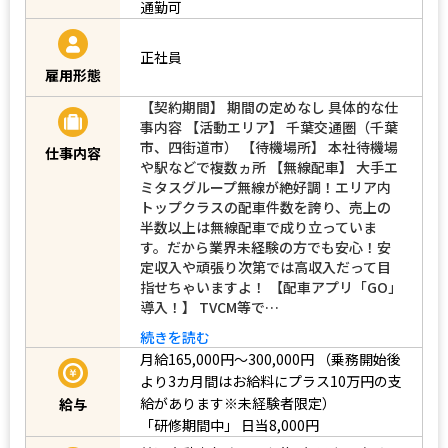
通勤可
正社員
雇用形態
【契約期間】 期間の定めなし 具体的な仕
事内容 【活動エリア】 千葉交通圏（千葉
市、四街道市） 【待機場所】 本社待機場
仕事内容
や駅などで複数ヵ所 【無線配車】 大手エ
ミタスグループ無線が絶好調！エリア内
トップクラスの配車件数を誇り、売上の
半数以上は無線配車で成り立っていま
す。だから業界未経験の方でも安心！安
定収入や頑張り次第では高収入だって目
指せちゃいますよ！ 【配車アプリ「GO」
導入！】 TVCM等で…
続きを読む
月給165,000円～300,000円
（乗務開始後
より3カ月間はお給料にプラス10万円の支
給があります※未経験者限定）
給与
「研修期間中」
日当8,000円