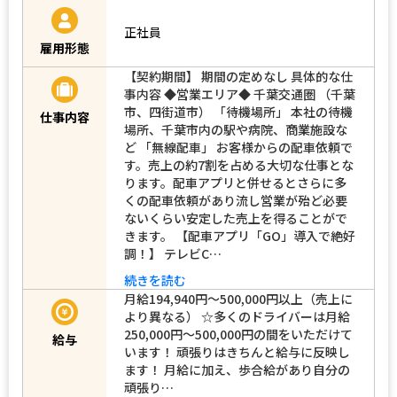
正社員
雇用形態
【契約期間】 期間の定めなし 具体的な仕
事内容 ◆営業エリア◆ 千葉交通圏 （千葉
市、四街道市） 「待機場所」 本社の待機
仕事内容
場所、千葉市内の駅や病院、商業施設な
ど 「無線配車」 お客様からの配車依頼で
す。売上の約7割を占める大切な仕事とな
ります。配車アプリと併せるとさらに多
くの配車依頼があり流し営業が殆ど必要
ないくらい安定した売上を得ることがで
きます。 【配車アプリ「GO」導入で絶好
調！】 テレビC…
続きを読む
月給194,940円～500,000円以上（売上に
より異なる） ☆多くのドライバーは月給
250,000円～500,000円の間をいただけて
給与
います！ 頑張りはきちんと給与に反映し
ます！ 月給に加え、歩合給があり自分の
頑張り…