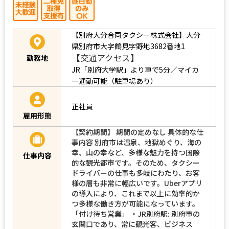
【別府大分合同タクシー株式会社】大分
県別府市大字鶴見字野地3682番地1
【交通アクセス】
勤務地
JR「別府大学駅」より車で5分／マイカ
ー通勤可能（駐車場あり）
正社員
雇用形態
【契約期間】 期間の定めなし 具体的な仕
事内容 別府市は温泉、地獄めぐり、海の
幸、山の幸など、多様な魅力を持つ国際
仕事内容
的な観光都市です。そのため、タクシー
ドライバーの仕事も多岐にわたり、お客
様の層も非常に幅広いです。Uberアプリ
の導入により、これまで以上に効率的か
つ多様な働き方が可能になっています。
「付け待ち営業」 ・JR別府駅: 別府市の
玄関口であり、常に観光客、ビジネス