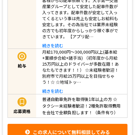
客様からの配車依頼です。大手第一交通
産業グループとして安定した配車件数が
入ってきます。配車件数が安定して入っ
てくるという事は売上も安定しお給料も
安定します。その為当社では業界未経験
の方でも初年度からしっかり稼ぐ事がで
きています。 【アプリ配…
続きを読む
月給170,000円～300,000円以上(基本給
+業績歩合給+諸手当) （初年度から月給
25万円以上のドライバーが多数在籍！あ
給与
なたもできます！！） ☆未経験者歓迎！
別府市で月給25万円以上を目指せちゃ
う！☆ ☆地域トッ…
続きを読む
普通自動車免許を取得後1年以上の方
☆
タクシー未経験者歓迎！2種免許取得費用
応募資格
を会社で全額負担します！（条件有り）
この求人について無料相談してみる