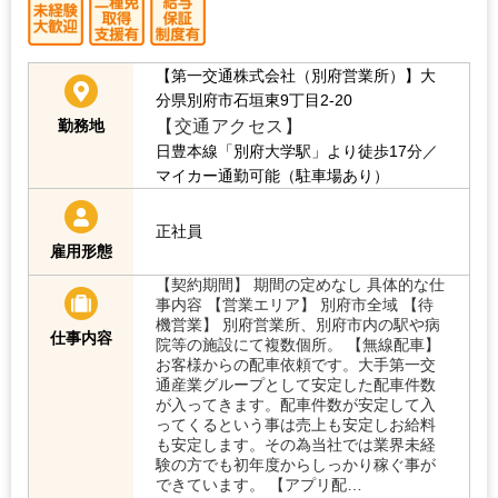
【第一交通株式会社（別府営業所）】大
分県別府市石垣東9丁目2-20
【交通アクセス】
勤務地
日豊本線「別府大学駅」より徒歩17分／
マイカー通勤可能（駐車場あり）
正社員
雇用形態
【契約期間】 期間の定めなし 具体的な仕
事内容 【営業エリア】 別府市全域 【待
機営業】 別府営業所、別府市内の駅や病
仕事内容
院等の施設にて複数個所。 【無線配車】
お客様からの配車依頼です。大手第一交
通産業グループとして安定した配車件数
が入ってきます。配車件数が安定して入
ってくるという事は売上も安定しお給料
も安定します。その為当社では業界未経
験の方でも初年度からしっかり稼ぐ事が
できています。 【アプリ配…