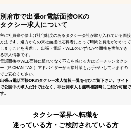
別府市で出張or電話面接OKの
タクシー求人について
主に社員寮や借上げ社宅制度のあるタクシー会社が取り⼊れている⾯接
⽅法です。遠⽅からの来社⾯接は応募者にとって時間と費⽤がかかって
しまうことを考慮し、出張・電話・WEBのいずれかで⾯接を実施でき
る求⼈情報です。
電話⾯接やWEB⾯接に慣れてなく不安を感じる⽅はピーチャンタクシ
ー（P-CHAN TAXI）アドバイザーが⾯接対策もお⼿伝いしていますの
でご安⼼ください。
出張or電話⾯接OKのタクシー求⼈情報⼀覧をぜひご覧下さい。サイト
で公開中の求⼈だけではなく、⾮公開求⼈も無料相談時にご紹介可能で
す。
タクシー業界へ転職を
迷っている方・ご検討されている方