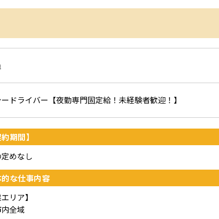
員
シードライバー【夜勤専門固定給！未経験者歓迎！】
契約期間】
の定めなし
体的な仕事内容
業エリア】
市内全域