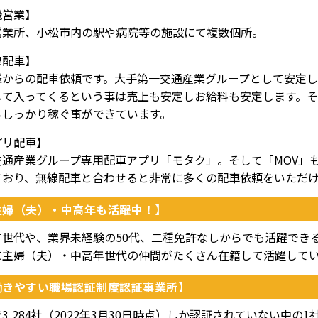
機営業】
営業所、小松市内の駅や病院等の施設にて複数個所。
線配車】
様からの配車依頼です。大手第一交通産業グループとして安定し
して入ってくるという事は売上も安定しお給料も安定します。
らしっかり稼ぐ事ができています。
プリ配車】
交通産業グループ専用配車アプリ「モタク」。そして「MOV」
ており、無線配車と合わせると非常に多くの配車依頼をいただ
主婦（夫）・中高年も活躍中！】
て世代や、業界未経験の50代、二種免許なしからでも活躍でき
に主婦（夫）・中高年世代の仲間がたくさん在籍して活躍して
働きやすい職場認証制度認証事業所】
3,284社（2022年3月30日時点）しか認証されていない中