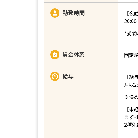
勤務時間
【夜
20:
*就
賃金体系
固定
給与
【給
月収23
※決
【未
まず
2種免