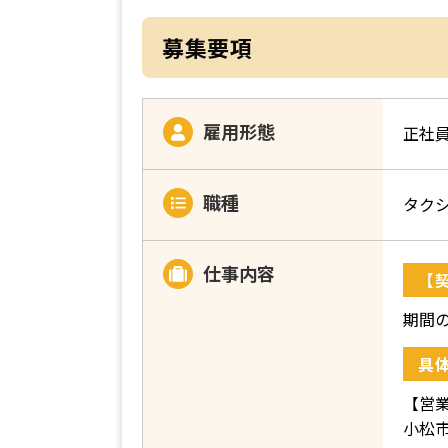
募集要項
雇用形態
正社
職種
タク
仕事内容
【
期間
具
【営
小松