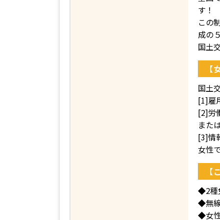
す！
この制
成の
国土
【
国土
[1
[2
また
[3
女性
【
◆2
◆無
◆女