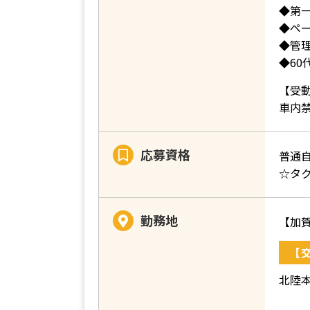
◆第
◆ペ
◆管
◆60
【受
車内
応募資格
普通
☆タ
勤務地
【加
【
北陸