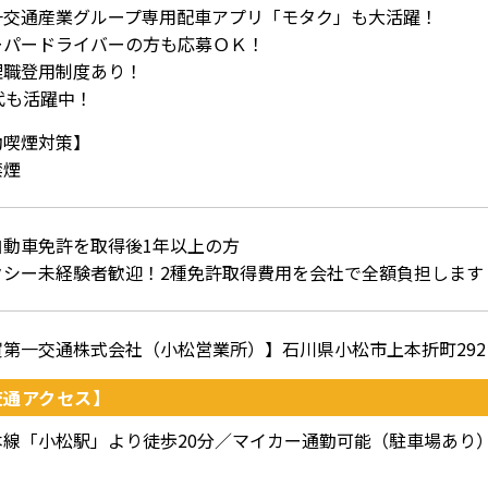
一交通産業グループ専用配車アプリ「モタク」も大活躍！
ーパードライバーの方も応募ＯＫ！
理職登用制度あり！
代も活躍中！
動喫煙対策】
禁煙
自動車免許を取得後1年以上の方
クシー未経験者歓迎！2種免許取得費用を会社で全額負担します
賀第一交通株式会社（小松営業所）】石川県小松市上本折町292
交通アクセス】
本線「小松駅」より徒歩20分／マイカー通勤可能（駐車場あり