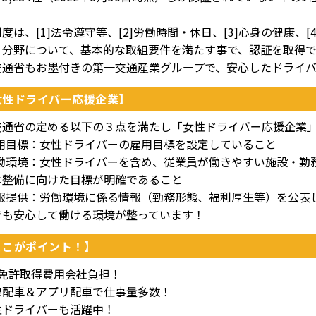
度は、[1]法令遵守等、[2]労働時間・休日、[3]心身の健康、[
５分野について、基本的な取組要件を満たす事で、認証を取得で
交通省もお墨付きの第一交通産業グループで、安心したドライ
女性ドライバー応援企業】
交通省の定める以下の３点を満たし「女性ドライバー応援企業
]雇用目標：女性ドライバーの雇用目標を設定していること
]労働環境：女性ドライバーを含め、従業員が働きやすい施設・
は整備に向けた目標が明確であること
]情報提供：労働環境に係る情報（勤務形態、福利厚生等）を公表
でも安心して働ける環境が整っています！
ここがポイント！】
種免許取得費用会社負担！
線配車＆アプリ配車で仕事量多数！
性ドライバーも活躍中！