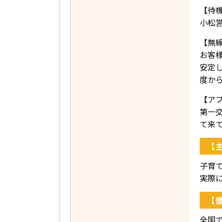
【待
小松
【無
お客
安定
度か
【ア
第一
て来
【
子育
実際
【
全国で