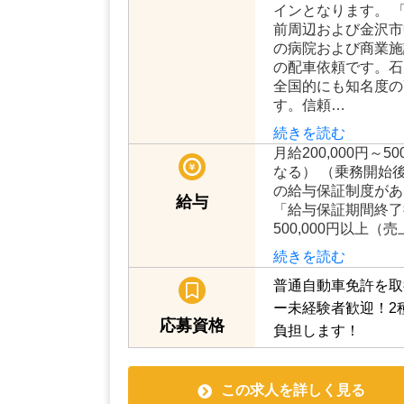
【契約期間】 期間
「営業エリア」 金
（旧松任市、美川町
仕事内容
市、野々市市、津幡
インとなります。 
前周辺および金沢市
の病院および商業施
の配車依頼です。石
全国的にも知名度の
す。信頼…
続きを読む
月給200,000円～
なる） （乗務開始
の給与保証制度があ
給与
「給与保証期間終了後
500,000円以上（
続きを読む