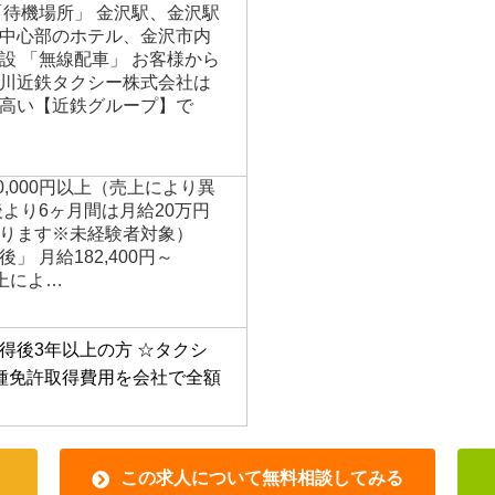
の定めなし 具体的な仕事内容
沢交通圏 （金沢市、白山市
、鶴来町区域）、かほく
町、内灘町） 金沢市内がメ
「待機場所」 金沢駅、金沢駅
中心部のホテル、金沢市内
設 「無線配車」 お客様から
川近鉄タクシー株式会社は
高い【近鉄グループ】で
500,000円以上（売上により異
後より6ヶ月間は月給20万円
ります※未経験者対象）
」 月給182,400円～
売上によ…