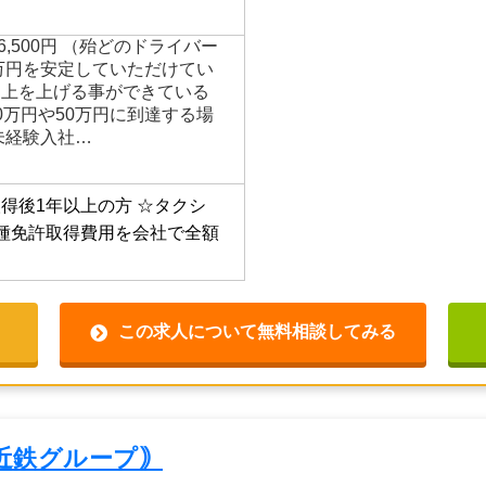
っても稼ぎやすく、真面目に
収50万円以上も無理なく目
666,500円 （殆どのドライバー
0万円を安定していただけてい
売上を上げる事ができている
0万円や50万円に到達する場
未経験入社…
得後1年以上の方
☆タクシ
種免許取得費用を会社で全額
この求人について無料相談してみる