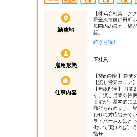
【株式会社冨士タ
県金沢市御供田町ホ1
歩圏内の最寄り駅
勤務地
奨。…
続きを読む
正社員
雇用形態
【契約期間】 期間
【流し営業エリア】
【無線配車】 月間
仕事内容
す。流し営業や待
ますが、基本的に
殆どを占めます。
わせに対応出来て