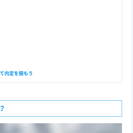
して内定を掴もう
？