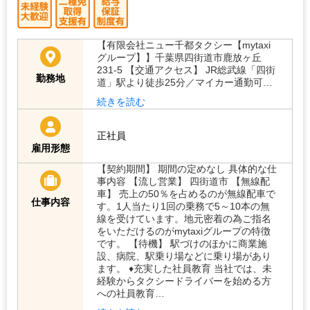
【有限会社ニュー千都タクシー【mytaxi
グループ】】千葉県四街道市鹿放ヶ丘
231-5 【交通アクセス】 JR総武線「四街
勤務地
道」駅より徒歩25分／マイカー通勤可…
続きを読む
正社員
雇用形態
【契約期間】 期間の定めなし 具体的な仕
事内容 【流し営業】 四街道市 【無線配
車】 売上の50％を占めるのが無線配車で
仕事内容
す。1人当たり1回の乗務で5～10本の無
線を受けています。地元密着の為ご指名
をいただけるのがmytaxiグループの特徴
です。 【待機】 駅づけのほかに商業施
設、病院、駅乗り場などに乗り場があり
ます。 ♦充実した社員教育 当社では、未
経験からタクシードライバーを始める方
への社員教育…