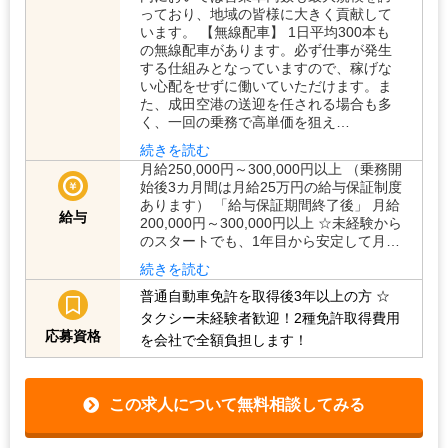
っており、地域の皆様に大きく貢献して
います。 【無線配車】 1日平均300本も
の無線配車があります。必ず仕事が発生
する仕組みとなっていますので、稼げな
い心配をせずに働いていただけます。ま
た、成田空港の送迎を任される場合も多
く、一回の乗務で高単価を狙え…
続きを読む
月給250,000円～300,000円以上 （乗務開
始後3カ月間は月給25万円の給与保証制度
あります） 「給与保証期間終了後」 月給
給与
200,000円～300,000円以上 ☆未経験から
のスタートでも、1年目から安定して月…
続きを読む
普通自動車免許を取得後3年以上の方
☆
タクシー未経験者歓迎！2種免許取得費用
応募資格
を会社で全額負担します！
この求人について無料相談してみる