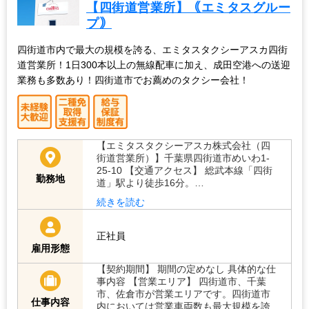
【四街道営業所】｟エミタスグルー
プ｠
四街道市内で最大の規模を誇る、エミタスタクシーアスカ四街
道営業所！1日300本以上の無線配車に加え、成田空港への送迎
業務も多数あり！四街道市でお薦めのタクシー会社！
【エミタスタクシーアスカ株式会社（四
街道営業所）】千葉県四街道市めいわ1-
25-10 【交通アクセス】 総武本線「四街
勤務地
道」駅より徒歩16分。…
続きを読む
正社員
雇用形態
【契約期間】 期間の定めなし 具体的な仕
事内容 【営業エリア】 四街道市、千葉
市、佐倉市が営業エリアです。四街道市
仕事内容
内においては営業車両数も最大規模を誇