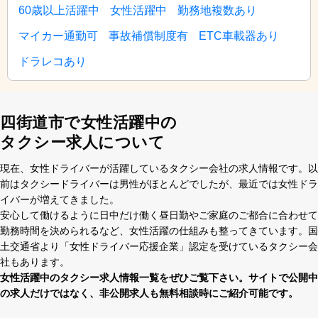
60歳以上活躍中
女性活躍中
勤務地複数あり
マイカー通勤可
事故補償制度有
ETC車載器あり
ドラレコあり
四街道市で女性活躍中の
タクシー求人について
現在、⼥性ドライバーが活躍しているタクシー会社の求⼈情報です。以
前はタクシードライバーは男性がほとんどでしたが、最近では⼥性ドラ
イバーが増えてきました。
安⼼して働けるように⽇中だけ働く昼⽇勤やご家庭のご都合に合わせて
勤務時間を決められるなど、⼥性活躍の仕組みも整ってきています。国
⼟交通省より「⼥性ドライバー応援企業」認定を受けているタクシー会
社もあります。
⼥性活躍中のタクシー求⼈情報⼀覧をぜひご覧下さい。サイトで公開中
の求⼈だけではなく、⾮公開求⼈も無料相談時にご紹介可能です。