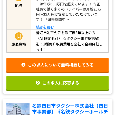
ーは年収600万円を超えています！ ☆正
給与
社員で働く多くのドライバーは月給25万
円～35万円は安定していただけていま
す！ 「研修期間中…
続きを読む
普通自動車免許を取得後3年以上の方
（AT限定も可）
☆タクシー未経験者歓
迎！2種免許取得費用を会社で全額負担し
応募資格
ます！
この求人について無料相談してみる
この求人に応募する
名鉄四日市タクシー株式会社【四日
市事業部】｟名鉄タクシーホールデ