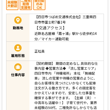
【四日市つばめ交通株式会社】三重県四
日市市富士町7番1号
【交通アクセス】
勤務地
近鉄名古屋線「霞ヶ浦」駅から徒歩約14
分／マイカー通勤可能
正社員
雇用形態
【契約期間】 期間の定めなし 具体的な仕
事内容 ◆営業方法◆ 「流し営業エリア」
四日市市内 「待機場所」 本社 「無線配
仕事内容
車」 流しの営業や待機の営業のように、
自らお客様を見つけにいかなくても配車
注文が入る働き方です。多くの固定客を
かかえていますので、安定した仕事量を
確保する事ができます。 【主婦（夫）・
中高年も活躍中！】 子育て世代や、業界
未経験の50代、二種免許なしからでも活