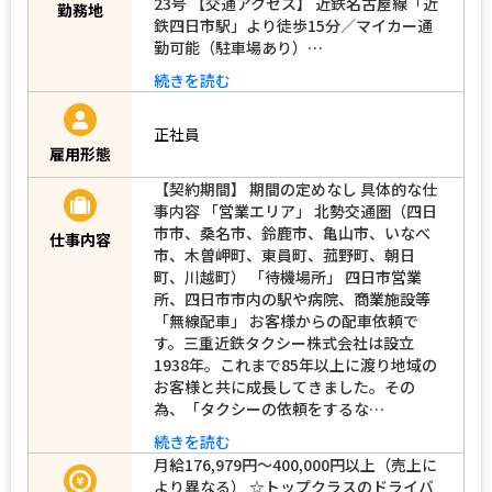
23号 【交通アクセス】 近鉄名古屋線「近
勤務地
鉄四日市駅」より徒歩15分／マイカー通
勤可能（駐車場あり）…
続きを読む
正社員
雇用形態
【契約期間】 期間の定めなし 具体的な仕
事内容 「営業エリア」 北勢交通圏（四日
市市、桑名市、鈴鹿市、亀山市、いなべ
仕事内容
市、木曽岬町、東員町、菰野町、朝日
町、川越町） 「待機場所」 四日市営業
所、四日市市内の駅や病院、商業施設等
「無線配車」 お客様からの配車依頼で
す。三重近鉄タクシー株式会社は設立
1938年。これまで85年以上に渡り地域の
お客様と共に成長してきました。その
為、「タクシーの依頼をするな…
続きを読む
月給176,979円～400,000円以上（売上に
より異なる） ☆トップクラスのドライバ