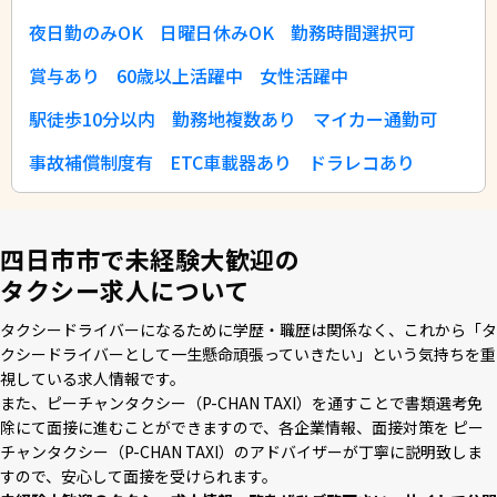
夜日勤のみOK
日曜日休みOK
勤務時間選択可
賞与あり
60歳以上活躍中
女性活躍中
駅徒歩10分以内
勤務地複数あり
マイカー通勤可
事故補償制度有
ETC車載器あり
ドラレコあり
四日市市で未経験大歓迎の
タクシー求人について
タクシードライバーになるために学歴・職歴は関係なく、これから「タ
クシードライバーとして⼀⽣懸命頑張っていきたい」という気持ちを重
視している求⼈情報です。
また、ピーチャンタクシー（P-CHAN TAXI）を通すことで書類選考免
除にて⾯接に進むことができますので、各企業情報、⾯接対策を ピー
チャンタクシー（P-CHAN TAXI）のアドバイザーが丁寧に説明致しま
すので、安⼼して⾯接を受けられます。