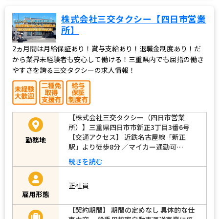
株式会社三交タクシー【四日市営業
所】
2ヵ月間は月給保証あり！賞与支給あり！退職金制度あり！だ
から業界未経験者も安心して働ける！三重県内でも屈指の働き
やすさを誇る三交タクシーの求人情報！
【株式会社三交タクシー（四日市営業
所）】三重県四日市市新正3丁目3番6号
【交通アクセス】 近鉄名古屋線「新正
勤務地
駅」より徒歩8分 ／マイカー通勤可…
続きを読む
正社員
雇用形態
【契約期間】 期間の定めなし 具体的な仕