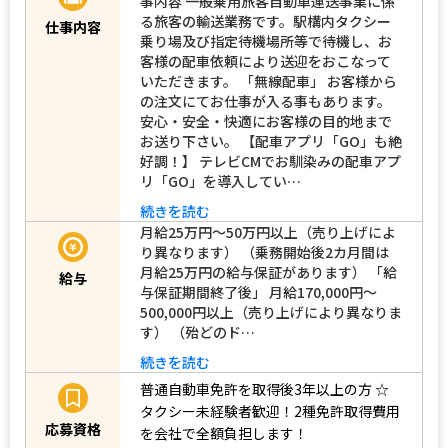
事内容 一般乗用旅客自動車運送事業に係
る旅客の輸送業務です。駅構内タクシー
仕事内容
乗り場及び指定待機場所等で待機し、お
客様の配車依頼により送迎をおこなって
いただきます。 「無線配車」 お客様から
の注文にてお仕事が入る事もあります。
安心・安全・快適にお客様の目的地まで
お送り下さい。 【配車アプリ「GO」も絶
好調！】 テレビCMでお馴染みの配車アプ
リ「GO」を導入してい…
続きを読む
月給25万円～50万円以上（売り上げによ
り異なります） （乗務開始後2カ月間は
月給25万円の給与保証があります） 「給
給与
与保証期間終了後」 月給170,000円～
500,000円以上（売り上げにより異なりま
す） （殆どのド…
続きを読む
普通自動車免許を取得後3年以上の方
☆
タクシー未経験者歓迎！2種免許取得費用
応募資格
を会社で全額負担します！