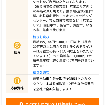
ケットをご利用いただいております。
【乗り場での待機営業】 営業エリア内に
40か所の乗り場あり。乗り場/近鉄四日市
駅、名鉄桑名駅他 イオンショッピング
センター、市立四日市病院など 【営業エ
リア】 四日市市、桑名市、鈴鹿市、いな
べ市、亀山市及び東員…
続きを読む
月給155,144円～300,000円以上 （月給
20万円以上は当たり前！多くのドライバ
ーは月給25万円～35万円以上をいただけ
給与
ています！） ☆平均給与381,000円（令
和元年実績）軽く年収400万円を超えてい
ます☆ …
続きを読む
普通自動車免許を取得後3年以上の方
☆
タクシー未経験者歓迎！2種免許取得費用
応募資格
を会社で全額負担します！
この求人について無料相談してみる