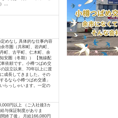
）…
の定めなし 具体的な仕事内容
内余市圏（共和町、岩内町、
丹町、古平町、仁木町、余
知安圏（冬期）） 【無線配
配車依頼です。小樽つばめ交
年の設立以来、70年以上に渡
に成長してきました。その
するなら小樽つばめ交通」
いらっしゃいます。一定の
00,000円以上 （ご入社後3カ
の給与保証制度がありま
終了後」 月給166,080円