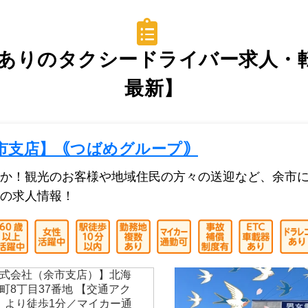
ありのタクシードライバー求人・転職
最新】
市支店】｟つばめグループ｠
か！観光のお客様や地域住民の方々の送迎など、余市
の求人情報！
式会社（余市支店）】北海
町8丁目37番地 【交通アク
駅」より徒歩1分／マイカー通