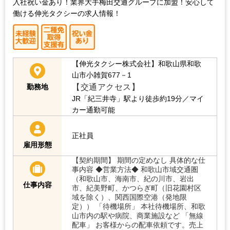
入社祝い金あり！業界大手梅田交通グループに加盟！安心して
働ける伸光タクシーの求人情報！
【伸光タクシー株式会社】和歌山県和歌
山市小雑賀677－1
【交通アクセス】
勤務地
JR「紀三井寺」駅より徒歩約19分／マイ
カー通勤可能
正社員
雇用形態
【契約期間】 期間の定めなし 具体的な仕
事内容 ◆営業方法◆ 和歌山市域交通圏
（和歌山市、海南市、紀の川市、岩出
仕事内容
市、紀美野町、かつらぎ町（旧花園村区
域を除く）、関西国際空港（発地限
定）） 「待機場所」 本社待機場所、和歌
山市内の駅や病院、商業施設など 「無線
配車」 お客様からの配車依頼です。売上