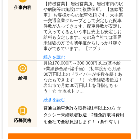
【待機営業】 岩出営業所、岩出市内の駅
仕事内容
や病院等の施設にて複数個所。 【無線配
車】 お客様からの配車依頼です。大手第
一交通産業グループとして安定した配車
件数が入ってきます。配車件数が安定し
て入ってくるという事は売上も安定しお
給料も安定します。その為当社では業界
未経験の方でも初年度からしっかり稼ぐ
事ができています。 【アプリ…
続きを読む
月給170,000円～300,000円以上(基本給
+業績歩合給+諸手当) （初年度から月給
30万円以上のドライバーが多数在籍！あ
給与
なたもできます！！） ☆未経験者歓迎！
岩出市で月給30万円以上を目指せちゃ
う！☆ ☆地域トッ…
続きを読む
普通自動車免許を取得後1年以上の方
☆
タクシー未経験者歓迎！2種免許取得費用
応募資格
を会社で全額負担します！（条件有り）