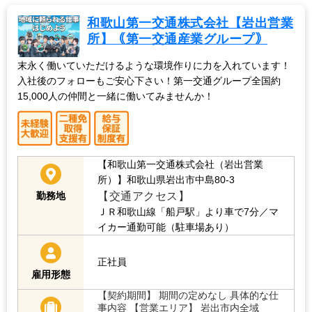
和歌山第一交通株式会社【岩出営業
所】｟第一交通産業グループ｠
末永く働いていただけるような環境作りに力を入れています！
入社後のフォローもご安心下さい！第一交通グループ全国約
15,000人の仲間と一緒に働いてみませんか！
【和歌山第一交通株式会社（岩出営業
所）】和歌山県岩出市中島80-3
【交通アクセス】
勤務地
ＪＲ和歌山線「船戸駅」より車で7分／マ
イカー通勤可能（駐車場あり）
正社員
雇用形態
【契約期間】 期間の定めなし 具体的な仕
事内容 【営業エリア】 岩出市内全域