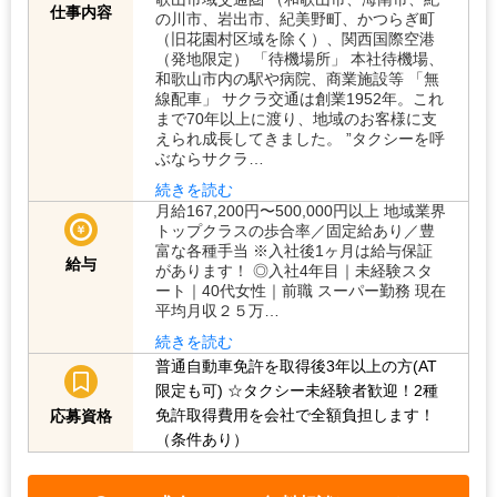
仕事内容
の川市、岩出市、紀美野町、かつらぎ町
（旧花園村区域を除く）、関西国際空港
（発地限定） 「待機場所」 本社待機場、
和歌山市内の駅や病院、商業施設等 「無
線配車」 サクラ交通は創業1952年。これ
まで70年以上に渡り、地域のお客様に支
えられ成長してきました。 ”タクシーを呼
ぶならサクラ…
続きを読む
月給167,200円〜500,000円以上 地域業界
トップクラスの歩合率／固定給あり／豊
富な各種手当 ※入社後1ヶ月は給与保証
給与
があります！ ◎入社4年目｜未経験スタ
ート｜40代女性｜前職 スーパー勤務 現在
平均月収２５万…
続きを読む
普通自動車免許を取得後3年以上の方(AT
限定も可)
☆タクシー未経験者歓迎！2種
免許取得費用を会社で全額負担します！
応募資格
（条件あり）