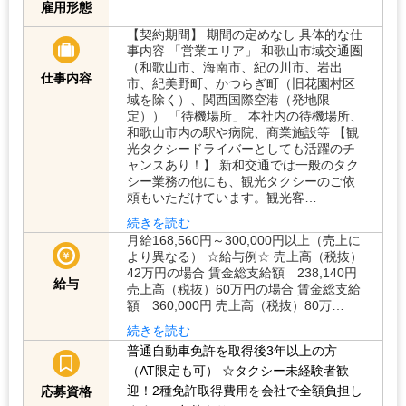
雇用形態
【契約期間】 期間の定めなし 具体的な仕
事内容 「営業エリア」 和歌山市域交通圏
（和歌山市、海南市、紀の川市、岩出
仕事内容
市、紀美野町、かつらぎ町（旧花園村区
域を除く）、関西国際空港（発地限
定）） 「待機場所」 本社内の待機場所、
和歌山市内の駅や病院、商業施設等 【観
光タクシードライバーとしても活躍のチ
ャンスあり！】 新和交通では一般のタク
シー業務の他にも、観光タクシーのご依
頼もいただけています。観光客…
続きを読む
月給168,560円～300,000円以上（売上に
より異なる） ☆給与例☆ 売上高（税抜）
42万円の場合 賃金総支給額 238,140円
給与
売上高（税抜）60万円の場合 賃金総支給
額 360,000円 売上高（税抜）80万…
続きを読む
普通自動車免許を取得後3年以上の方
（AT限定も可）
☆タクシー未経験者歓
迎！2種免許取得費用を会社で全額負担し
応募資格