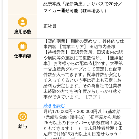
紀勢本線「紀伊新庄」よりバスで20分／
マイカー通勤可能（駐車場あり）
正社員
雇用形態
【契約期間】 期間の定めなし 具体的な仕
事内容 【営業エリア】 田辺市内全域
【待機営業】 田辺営業所、田辺市内の駅
仕事内容
や病院等の施設にて複数個所。 【無線配
車】 お客様からの配車依頼です。大手第
一交通産業グループとして安定した配車
件数が入ってきます。配車件数が安定し
て入ってくるという事は売上も安定しお
給料も安定します。その為当社では業界
未経験の方でも初年度からしっかり稼ぐ
事ができています。 【アプリ…
続きを読む
月給170,000円～300,000円以上(基本給
+業績歩合給+諸手当) （初年度から月給
25円以上のドライバーが多数在籍！あな
給与
たもできます！！） ☆未経験者歓迎！田
辺市で月給25万円以上を目指せちゃう！