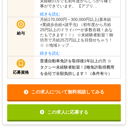
未経験の方でも初年度からしっかり稼ぐ
事ができています。 【アプリ…
続きを読む
月給170,000円～300,000円以上(基本給
+業績歩合給+諸手当) （初年度から月給
25円以上のドライバーが多数在籍！あな
給与
たもできます！！） ☆未経験者歓迎！御
坊市で月給25万円以上を目指せちゃう！
☆ ☆地域トップ…
続きを読む
普通自動車免許を取得後1年以上の方
☆
タクシー未経験者歓迎！2種免許取得費用
応募資格
を会社で全額負担します！（条件有り）
この求人について無料相談してみる
この求人に応募する