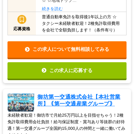
☆ ☆地域トップ…
続きを読む
普通自動車免許を取得後1年以上の方
☆
タクシー未経験者歓迎！2種免許取得費用
応募資格
を会社で全額負担します！（条件有り）
この求人について無料相談してみる
この求人に応募する
御坊第一交通株式会社【本社営業
所】｟第一交通産業グループ｠
未経験者歓迎！御坊市で月給25万円以上を目指せちゃう！2種
免許取得費用会社負担！給与保証制度・賞与あり等抜群の好待
遇！第一交通グループ全国約15,000人の仲間と一緒に働いてみ