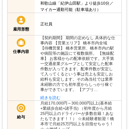
和歌山線「紀伊山田駅」より徒歩10分／
マイカー通勤可能（駐車場あり）
正社員
雇用形態
【契約期間】 期間の定めなし 具体的な仕
事内容 【営業エリア】 橋本市内全域
【待機営業】 橋本営業所、橋本市内の駅
仕事内容
や病院等の施設にて複数個所。 【無線配
車】 お客様からの配車依頼です。大手第
一交通産業グループとして安定した配車
件数が入ってきます。配車件数が安定し
て入ってくるという事は売上も安定しお
給料も安定します。その為当社では業界
未経験の方でも初年度からしっかり稼ぐ
事ができています。 【アプリ…
続きを読む
月給170,000円～300,000円以上(基本給
+業績歩合給+諸手当) （初年度から月給
25円以上のドライバーが多数在籍！あな
給与
たもできます！！） ☆未経験者歓迎！橋
本市で月給25万円以上を目指せちゃう！
☆ ☆地域トップ…