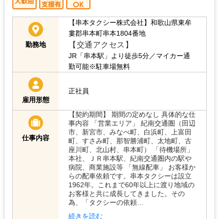
【串本タクシー株式会社】和歌山県東牟
婁郡串本町串本1804番地
【交通アクセス】
勤務地
JR「串本駅」より徒歩5分／マイカー通
勤可能※駐車場無料
正社員
雇用形態
【契約期間】 期間の定めなし 具体的な仕
事内容 「営業エリア」 紀南交通圏（田辺
市、新宮市、みなべ町、白浜町、上富田
仕事内容
町、すさみ町、那智勝浦町、太地町、古
座川町、北山村、串本町） 「待機場所」
本社、ＪＲ串本駅、紀南交通圏内の駅や
病院、商業施設等 「無線配車」 お客様か
らの配車依頼です。串本タクシーは設立
1962年。これまで60年以上に渡り地域の
お客様と共に成長してきました。その
為、「タクシーの依頼…
続きを読む