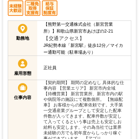
【熊野第一交通株式会社（新宮営業
所）】和歌山県新宮市あけぼの2-21
【交通アクセス】
勤務地
JR紀勢本線「新宮駅」徒歩12分／マイカ
ー通勤可能（駐車場あり）
正社員
雇用形態
【契約期間】 期間の定めなし 具体的な仕
事内容 【営業エリア】 新宮市内全域
【待機営業】 新宮営業所、新宮市内の駅
仕事内容
や病院等の施設にて複数個所。 【無線配
車】 お客様からの配車依頼です。大手第
一交通産業グループとして安定した配車
件数が入ってきます。配車件数が安定し
て入ってくるという事は売上も安定しお
給料も安定します。その為当社では業界
未経験の方でも初年度からしっかり稼ぐ
事ができています。 【アプリ…