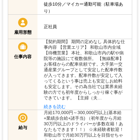
徒歩10分／マイカー通勤可能（駐車場あ
り）
正社員
雇用形態
【契約期間】 期間の定めなし 具体的な仕
事内容 【営業エリア】 和歌山市内全域
【待機営業】 本社、和歌山市内の駅や病
仕事内容
院等の施設にて複数個所。 【無線配車】
お客様からの配車依頼です。大手第一交
通産業グループとして安定した配車件数
が入ってきます。配車件数が安定して入
ってくるという事は売上も安定しお給料
も安定します。その為当社では業界未経
験の方でも初年度からしっかり稼ぐ事が
できています。 【主婦（夫…
続きを読む
月給170,000円～300,000円以上(基本給
+業績歩合給+諸手当) （初年度から月給
30万円以上のドライバーが多数在籍！あ
給与
なたもできます！！） ☆未経験者歓迎！
和歌山市で月給30万円以上を目指せちゃ