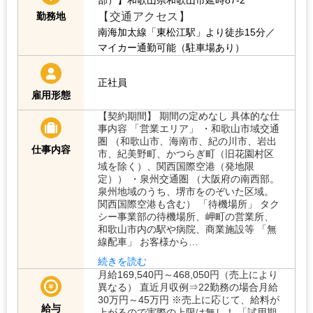
【交通アクセス】
勤務地
南海加太線「東松江駅」より徒歩15分／
マイカー通勤可能（駐車場あり）
正社員
雇用形態
【契約期間】 期間の定めなし 具体的な仕
事内容 「営業エリア」 ・和歌山市域交通
圏 （和歌山市、海南市、紀の川市、岩出
仕事内容
市、紀美野町、かつらぎ町（旧花園村区
域を除く）、関西国際空港（発地限
定）） ・泉州交通圏 （大阪府の南西部。
泉州地域のうち、堺市をのぞいた区域。
関西国際空港も含む） 「待機場所」 タク
シー事業部の待機場所、岬町の営業所、
和歌山市内の駅や病院、商業施設等 「無
線配車」 お客様から…
続きを読む
月給169,540円～468,050円（売上により
異なる） 直近月収例⇒22勤務の場合月給
30万円～45万円 ※売上に応じて、給料が
給与
上がるので実際の上限は無し！ 「試用期