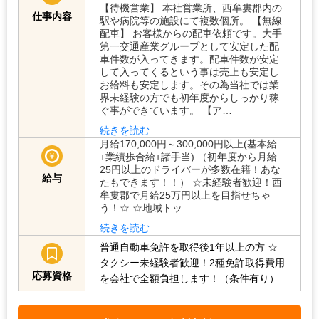
【待機営業】 本社営業所、西牟婁郡内の
仕事内容
駅や病院等の施設にて複数個所。 【無線
配車】 お客様からの配車依頼です。大手
第一交通産業グループとして安定した配
車件数が入ってきます。配車件数が安定
して入ってくるという事は売上も安定し
お給料も安定します。その為当社では業
界未経験の方でも初年度からしっかり稼
ぐ事ができています。 【ア…
続きを読む
月給170,000円～300,000円以上(基本給
+業績歩合給+諸手当) （初年度から月給
25円以上のドライバーが多数在籍！あな
給与
たもできます！！） ☆未経験者歓迎！西
牟婁郡で月給25万円以上を目指せちゃ
う！☆ ☆地域トッ…
続きを読む
普通自動車免許を取得後1年以上の方
☆
タクシー未経験者歓迎！2種免許取得費用
応募資格
を会社で全額負担します！（条件有り）