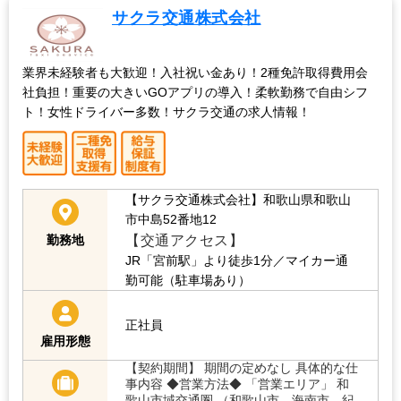
サクラ交通株式会社
業界未経験者も大歓迎！入社祝い金あり！2種免許取得費用会
社負担！重要の大きいGOアプリの導入！柔軟勤務で自由シフ
ト！女性ドライバー多数！サクラ交通の求人情報！
【サクラ交通株式会社】和歌山県和歌山
市中島52番地12
【交通アクセス】
勤務地
JR「宮前駅」より徒歩1分／マイカー通
勤可能（駐車場あり）
正社員
雇用形態
【契約期間】 期間の定めなし 具体的な仕
事内容 ◆営業方法◆ 「営業エリア」 和
歌山市域交通圏 （和歌山市、海南市、紀