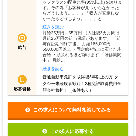
ップクラスの配車比率(95%以上)を誇りま
す。その為「お客様が見つからなかった
らどうしよう。。。」「収入が安定しな
かったらどうしよう。。。」と…
続きを読む
月給25万円～65万円 （入社後3カ月間は
月給25万円の給与保証があります） 「給
与保証期間終了後」 月給185,000円～
給与
650,000円以上 ・固定給+売上に応じた歩
合給 ・頑張れるほど稼げます 「研修期間
中」 月給…
続きを読む
普通自動車免許を取得後3年以上の方
タ
クシー未経験者歓迎！2種免許取得費用全
応募資格
額会社負担！（条件あり）
この求人について無料相談してみる
この求人に応募する