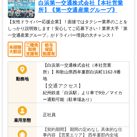
白浜第一交通株式会社【本社営業
所】｟第一交通産業グループ｠
【女性ドライバー応援企業】！面接ではタクシー業界のことを
しっかり説明致します！安心してご応募下さい！業界大手「第
一交通産業グループ」がドライバー増員の大チャンス！
【白浜第一交通株式会社（本社営業
所）】和歌山県西牟婁郡白浜町1162-9番
地
勤務地
【交通アクセス】
紀州鉄道「白浜駅」より車で9分／マイカ
ー通勤可能（駐車場あり）
正社員
雇用形態
【契約期間】 期間の定めなし 具体的な仕
事内容 【営業エリア】 西牟婁郡内全域