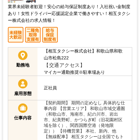
業界未経験者歓迎！安心の給与保証制度あり！入社祝い金制度
あり！女性ドライバー応援認定企業で働きやすい！相互タクシ
ー株式会社の求人情報！
【相互タクシー株式会社】和歌山県和歌
山市松島222
【交通アクセス】
勤務地
マイカー通勤推奨※駐車場あり
正社員
雇用形態
【契約期間】 期間の定めなし 具体的な仕
事内容 【営業エリア】 和歌山市域交通圏
（和歌山市、海南市、紀の川市、岩出
仕事内容
市、紀美野町、かつらぎ町（旧花園村区
域を除く）、関西国際空港（発地限
定）） 【待機営業】 本社、新内、他
【無線配車】 相互タクシーは全国でもト