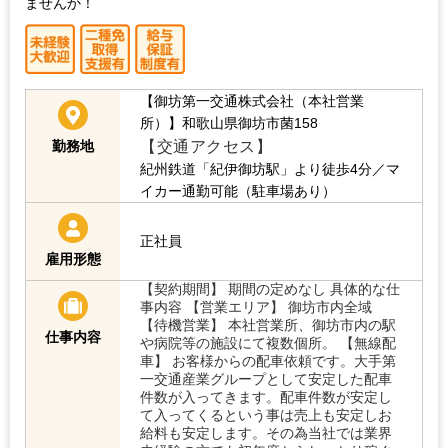
ませんか！
【御坊第一交通株式会社（本社営業
所）】和歌山県御坊市菌158
【交通アクセス】
勤務地
紀州鉄道「紀伊御坊駅」より徒歩4分／マ
イカー通勤可能（駐車場あり）
正社員
雇用形態
【契約期間】 期間の定めなし 具体的な仕
事内容 【営業エリア】 御坊市内全域
【待機営業】 本社営業所、御坊市内の駅
仕事内容
や病院等の施設にて複数個所。 【無線配
車】 お客様からの配車依頼です。大手第
一交通産業グループとして安定した配車
件数が入ってきます。配車件数が安定し
て入ってくるという事は売上も安定しお
給料も安定します。その為当社では業界