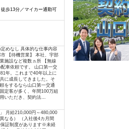
】
り徒歩13分／マイカー通勤可
の定めなし 具体的な仕事内容
市 【待機営業】 本社、宇部
業施設など複数ヵ所 【無線
の配車依頼です。 山口第一交
81年。これまで40年以上に
共に成長してきました。そ
頼をするなら山口第一交通
固定客が多く、年間100万組
用いただき、契約法…
給210,000円～480,000