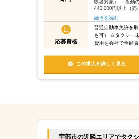
円以上（売上により
は月給21万円の給
給与
験者対象） 「夜勤の場
440,000円以上（売
続きを読む
普通自動車免許を取
可）
☆タクシー未
応募資格
用を会社で全額負担
この求人を詳しく見る