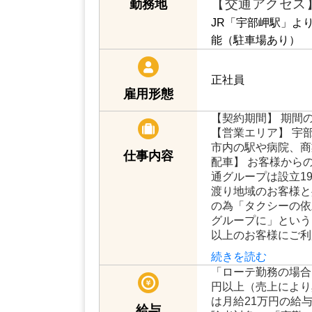
【交通アクセス
勤務地
JR「宇部岬駅」よ
能（駐車場あり）
正社員
雇用形態
【契約期間】 期間
【営業エリア】 宇部
市内の駅や病院、商
仕事内容
配車】 お客様から
通グループは設立19
渡り地域のお客様と
の為「タクシーの依
グループに」という
以上のお客様にご利
続きを読む
「ローテ勤務の場合」 月