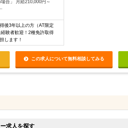
異なる） （入社後4カ月間
与保証制度があります※未経
合」 月給210,000円～
…
得後3年以上の方（AT限定も
経験者歓迎！2種免許取得費
します！
この求人について無料相談してみる