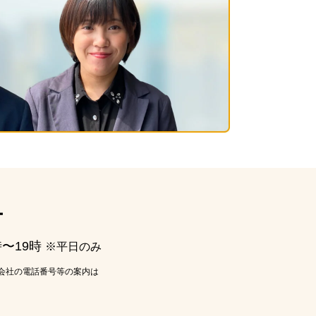
ー
時〜19時
※平日のみ