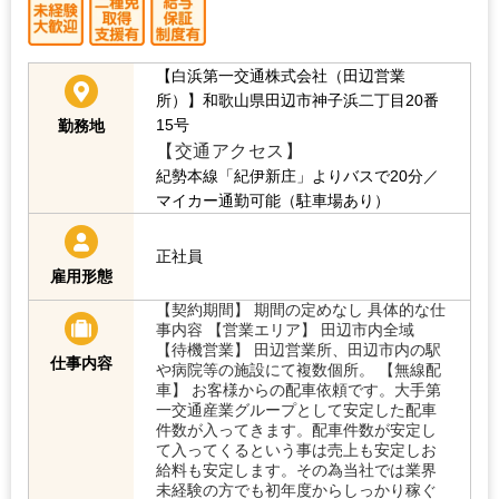
【白浜第一交通株式会社（田辺営業
所）】和歌山県田辺市神子浜二丁目20番
15号
勤務地
【交通アクセス】
紀勢本線「紀伊新庄」よりバスで20分／
マイカー通勤可能（駐車場あり）
正社員
雇用形態
【契約期間】 期間の定めなし 具体的な仕
事内容 【営業エリア】 田辺市内全域
【待機営業】 田辺営業所、田辺市内の駅
仕事内容
や病院等の施設にて複数個所。 【無線配
車】 お客様からの配車依頼です。大手第
一交通産業グループとして安定した配車
件数が入ってきます。配車件数が安定し
て入ってくるという事は売上も安定しお
給料も安定します。その為当社では業界
未経験の方でも初年度からしっかり稼ぐ