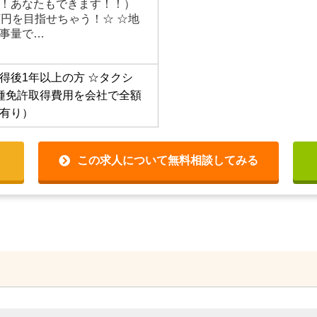
50,000円以上(基本給+業績歩
年度から月給25万円以上のド
！あなたもできます！！）
万円を目指せちゃう！☆ ☆地
事量で…
得後1年以上の方
☆タクシ
種免許取得費用を会社で全額
有り）
この求人について無料相談してみる