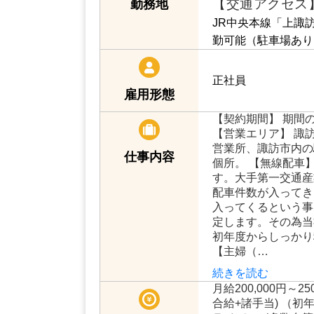
【交通アクセス
勤務地
JR中央本線「上諏
勤可能（駐車場あり
正社員
雇用形態
【契約期間】 期間
【営業エリア】 諏訪
営業所、諏訪市内の
仕事内容
個所。 【無線配車
す。大手第一交通産
配車件数が入ってき
入ってくるという事
定します。その為当
初年度からしっかり
【主婦（…
続きを読む