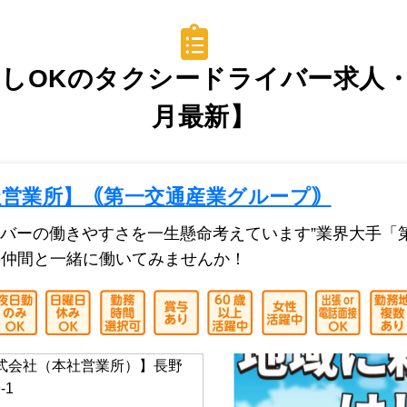
OKのタクシードライバー求人・転
最新】
社営業所】｟第一交通産業グループ｠
バーの働きやすさを一生懸命考えています”業界大手「
人の仲間と一緒に働いてみませんか！
株式会社（本社営業所）】長野
-1