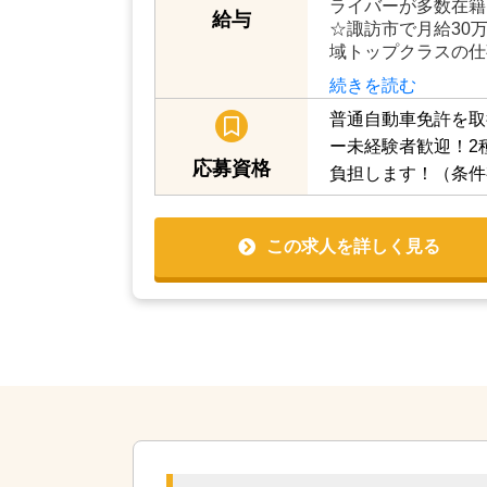
月給200,000円～2
合給+諸手当) （初
ライバーが多数在籍
給与
☆諏訪市で月給30
域トップクラスの仕
続きを読む
普通自動車免許を取
ー未経験者歓迎！2
応募資格
負担します！（条件
この求人を詳しく見る