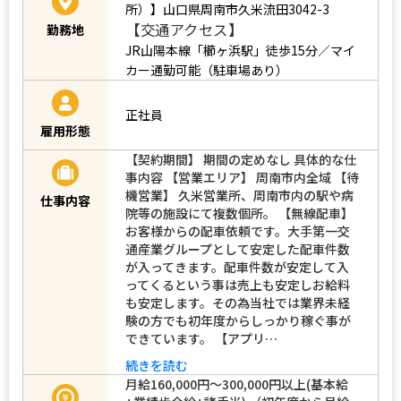
所）】山口県周南市久米流田3042-3
【交通アクセス】
勤務地
JR山陽本線「櫛ヶ浜駅」徒歩15分／マイ
カー通勤可能（駐車場あり）
正社員
雇用形態
【契約期間】 期間の定めなし 具体的な仕
事内容 【営業エリア】 周南市内全域 【待
機営業】 久米営業所、周南市内の駅や病
仕事内容
院等の施設にて複数個所。 【無線配車】
お客様からの配車依頼です。大手第一交
通産業グループとして安定した配車件数
が入ってきます。配車件数が安定して入
ってくるという事は売上も安定しお給料
も安定します。その為当社では業界未経
験の方でも初年度からしっかり稼ぐ事が
できています。 【アプリ…
続きを読む
月給160,000円～300,000円以上(基本給