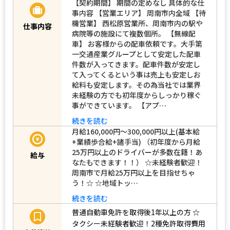
【契約期間】 期間の定めなし 具体的な仕
事内容 【営業エリア】 周南市内全域 【待
機営業】 西松原営業所、周南市内の駅や
仕事内容
病院等の施設にて複数個所。 【無線配
車】 お客様からの配車依頼です。大手第
一交通産業グループとして安定した配車
件数が入ってきます。配車件数が安定し
て入ってくるという事は売上も安定しお
給料も安定します。その為当社では業界
未経験の方でも初年度からしっかり稼ぐ
事ができています。 【アプ…
続きを読む
月給160,000円～300,000円以上(基本給
+業績歩合給+諸手当) （初年度から月給
25万円以上のドライバーが多数在籍！あ
給与
なたもできます！！） ☆未経験者歓迎！
周南市で月給25万円以上を目指せちゃ
う！☆ ☆地域トッ…
続きを読む
普通自動車免許を取得後1年以上の方
☆
タクシー未経験者歓迎！2種免許取得費用