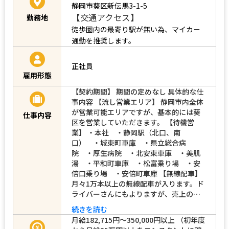
静岡市葵区新伝馬3-1-5
【交通アクセス】
勤務地
徒歩圏内の最寄り駅が無い為、マイカー
通勤を推奨します。
正社員
雇用形態
【契約期間】 期間の定めなし 具体的な仕
事内容 【流し営業エリア】 静岡市内全体
が営業可能エリアですが、基本的には葵
仕事内容
区を営業していただきます。 【待機営
業】 ・本社 ・静岡駅（北口、南
口） ・城東町車庫 ・県立総合病
院 ・厚生病院 ・北安東車庫 ・美肌
湯 ・平和町車庫 ・松富乗り場 ・安
倍口乗り場 ・安倍町車庫 【無線配車】
月々1万本以上の無線配車が入ります。ド
ライバーさんにもよりますが、売上の…
続きを読む
月給182,715円～350,000円以上 （初年度