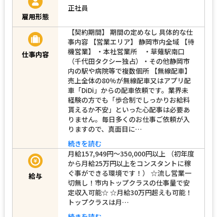
正社員
雇用形態
【契約期間】 期間の定めなし 具体的な仕
事内容 【営業エリア】 静岡市内全域 【待
機営業】 ・本社営業所 ・草薙駅南口
仕事内容
（千代田タクシー独占）・その他静岡市
内の駅や病院等で複数個所 【無線配車】
売上全体の80%が無線配車又はアプリ配
車「DiDi」からの配車依頼です。業界未
経験の方でも「歩合制でしっかりお給料
貰えるか不安」といった心配事は必要あ
りません。毎日多くのお仕事ご依頼が入
りますので、真面目に…
続きを読む
月給157,949円～350,000円以上 （初年度
から月給25万円以上をコンスタントに稼
ぐ事ができる環境です！） ☆流し営業一
給与
切無し！市内トップクラスの仕事量で安
定収入可能☆ ☆月給30万円超えも可能！
トップクラスは月…
続きを読む