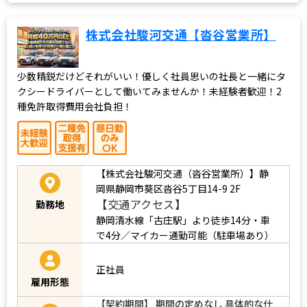
株式会社駿河交通【沓谷営業所】
少数精鋭だけどそれがいい！優しく社員思いの社長と一緒にタ
クシードライバーとして働いてみませんか！未経験者歓迎！2
種免許取得費用会社負担！
【株式会社駿河交通（沓谷営業所）】静
岡県静岡市葵区沓谷5丁目14-9 2F
【交通アクセス】
勤務地
静岡清水線「古庄駅」より徒歩14分・車
で4分／マイカー通勤可能（駐車場あり）
正社員
雇用形態
【契約期間】 期間の定めなし 具体的な仕