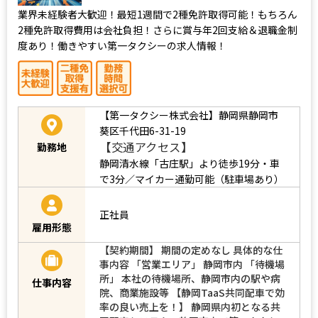
業界未経験者大歓迎！最短1週間で2種免許取得可能！もちろん
2種免許取得費用は会社負担！さらに賞与年2回支給＆退職金制
度あり！働きやすい第一タクシーの求人情報！
【第一タクシー株式会社】静岡県静岡市
葵区千代田6-31-19
【交通アクセス】
勤務地
静岡清水線「古庄駅」より徒歩19分・車
で3分／マイカー通勤可能（駐車場あり）
正社員
雇用形態
【契約期間】 期間の定めなし 具体的な仕
事内容 「営業エリア」 静岡市内 「待機場
所」 本社の待機場所、静岡市内の駅や病
仕事内容
院、商業施設等 【静岡TaaS共同配車で効
率の良い売上を！】 静岡県内初となる共