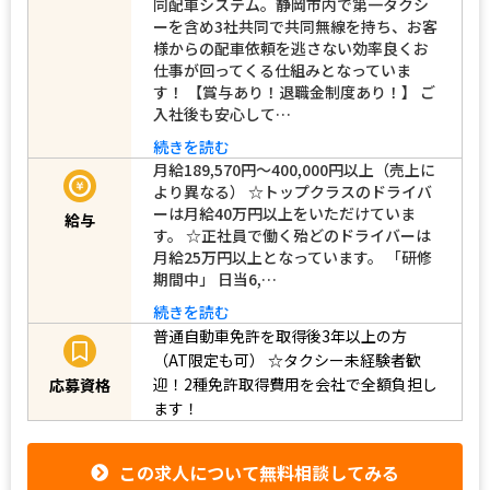
同配車システム。静岡市内で第一タクシ
ーを含め3社共同で共同無線を持ち、お客
様からの配車依頼を逃さない効率良くお
仕事が回ってくる仕組みとなっていま
す！ 【賞与あり！退職金制度あり！】 ご
入社後も安心して…
続きを読む
月給189,570円～400,000円以上（売上に
より異なる） ☆トップクラスのドライバ
ーは月給40万円以上をいただけていま
給与
す。 ☆正社員で働く殆どのドライバーは
月給25万円以上となっています。 「研修
期間中」 日当6,…
続きを読む
普通自動車免許を取得後3年以上の方
（AT限定も可）
☆タクシー未経験者歓
迎！2種免許取得費用を会社で全額負担し
応募資格
ます！
この求人について無料相談してみる