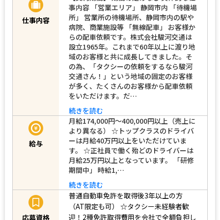
事内容 「営業エリア」 静岡市内 「待機場
所」 営業所の待機場所、静岡市内の駅や
仕事内容
病院、商業施設等 「無線配車」 お客様か
らの配車依頼です。株式会社駿河交通は
設立1965年。これまで60年以上に渡り地
域のお客様と共に成長してきました。そ
の為、「タクシーの依頼をするなら駿河
交通さん！」という地域の固定のお客様
が多く、たくさんのお客様から配車依頼
をいただけます。だ…
続きを読む
月給174,000円～400,000円以上（売上に
より異なる） ☆トップクラスのドライバ
ーは月給40万円以上をいただけていま
給与
す。 ☆正社員で働く殆どのドライバーは
月給25万円以上となっています。 「研修
期間中」 時給1,…
続きを読む
普通自動車免許を取得後3年以上の方
（AT限定も可）
☆タクシー未経験者歓
迎！2種免許取得費用を会社で全額負担し
応募資格