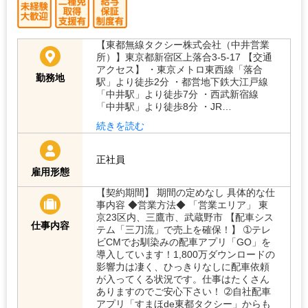
【東都無線タクシー株式会社（中井営業
所）】東京都新宿区上落合3-5-17 【交通
アクセス】 ・東京メトロ東西線「落合
勤務地
駅」より徒歩2分 ・都営地下鉄大江戸線
「中井駅」より徒歩7分 ・西武新宿線
「中井駅」より徒歩8分 ・JR…
続きを読む
正社員
雇用形態
【契約期間】 期間の定めなし 具体的な仕
事内容 ◆営業方法◆ 「営業エリア」 東
京23区内、三鷹市、武蔵野市 【配車シス
仕事内容
テム「三刀流」で売上を確保！】 ➀テレ
ビCMでお馴染みの配車アプリ「GO」を
導入しています！1,800万ダウンロードの
影響力は凄く、ひっきりなしに配車依頼
が入ってくる状況です。仕事はたくさん
ありますのでご安心下さい！ ➁自社配車
アプリ「すまほde東都タクシー」からも