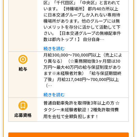
区」「千代田区」「中央区」と言われて
います。 【待機場所】 都内40カ所以上
に日本交通グループしか入れない専用待
機場所があります。他のグループには無
いメリットを存分に活かして活動して下
さい。 【日本交通グループの無線配車件
数は都内トップ！】 自分自身…
続きを読む
月給300,000～700,000円以上（売上によ
り異なる） （☆乗務開始後3ヶ月間は30
万円～最大40万円の給与保証制度があり
給与
ます※未経験者対象） 「給与保証期間終
了後」 月給217,048円～700,000円以上
（…
続きを読む
普通自動車免許を取得後3年以上の方
☆
タクシー未経験者歓迎！2種免許取得費
応募資格
用を会社で全額負担します！