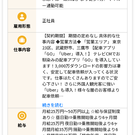
ー通勤可能
正社員
雇用形態
【契約期間】 期間の定めなし 具体的な仕
事内容 ◆営業方法◆ 「営業エリア」 東京
23区、武蔵野市、三鷹市 【配車アプリ
仕事内容
「GO」「Uber」導入！】 テレビCMでお
馴染みの配車アプリ「GO」を導入してい
ます！3,000万ダウンロードの影響力は凄
く、安定して配車依頼が入ってくる状況
です。仕事はたくさんありますのでご安
心下さい！ さらに外国人観光客に強い
「Uber」も導入！様々な層のお客様より
配車依頼…
続きを読む
月給25万円～50万円以上 ☆給与保証制度
あり☆ 昼日勤⇒乗務開始後より6ヶ月間
月給25万円 夜日勤⇒乗務開始後より6ヶ
給与
月間月給35万円 隔勤⇒乗務開始後より6