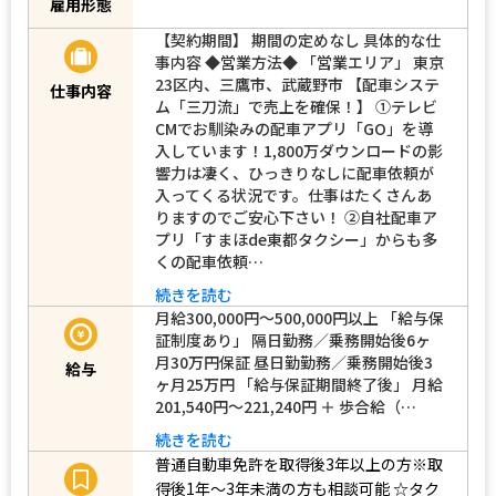
雇用形態
【契約期間】 期間の定めなし 具体的な仕
事内容 ◆営業方法◆ 「営業エリア」 東京
23区内、三鷹市、武蔵野市 【配車システ
仕事内容
ム「三刀流」で売上を確保！】 ➀テレビ
CMでお馴染みの配車アプリ「GO」を導
入しています！1,800万ダウンロードの影
響力は凄く、ひっきりなしに配車依頼が
入ってくる状況です。仕事はたくさんあ
りますのでご安心下さい！ ➁自社配車ア
プリ「すまほde東都タクシー」からも多
くの配車依頼…
続きを読む
月給300,000円～500,000円以上 「給与保
証制度あり」 隔日勤務／乗務開始後6ヶ
月30万円保証 昼日勤勤務／乗務開始後3
給与
ヶ月25万円 「給与保証期間終了後」 月給
201,540円～221,240円 ＋ 歩合給（…
続きを読む
普通自動車免許を取得後3年以上の方※取
得後1年～3年未満の方も相談可能
☆タク