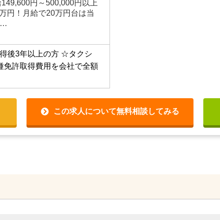
9,600円～500,000円以上
6万円！月給で20万円台は当
…
得後3年以上の方
☆タクシ
種免許取得費用を会社で全額
この求人について無料相談してみる