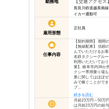
【交通アクセス
勤務地
長良川鉄道越美南線
イカー通勤可
正社員
雇用形態
【契約期間】 期間
【無線配車】 信頼
んでいただけるお客
仕事内容
名鉄タクシーグルー
利用いただいており
業】 岐阜市内36
クシー専用乗り場も
業に関してはほぼゼ
みで稼ぐことができ
プ…
続きを読む
月給23万円～50万
は月給23万円の給