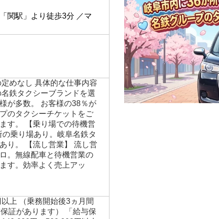
】
「関駅」より徒歩3分 ／マ
の定めなし 具体的な仕事内容
の名鉄タクシーブランドを選
様が多数。 お客様の38％が
プのタクシーチケットをご
ます。 【乗り場での待機営
か所の乗り場あり。岐阜名鉄タ
あり。 【流し営業】 流し営
ロ。無線配車と待機営業の
ます。効率よく売上アッ
円以上 （乗務開始後3ヵ月間
与保証があります） 「給与保