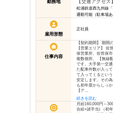
【交通アクセス
勤務地
松浦鉄道西九州線「
通勤可能（駐車場あ
正社員
雇用形態
【契約期間】 期間
【営業エリア】 佐世
保営業所、佐世保市
仕事内容
複数個所。 【無線
です。大手第一交通
た配車件数が入って
て入ってくるという
安定します。その為
も初年度からしっか
【ア…
続きを読む
月給160,000円～3
合給+諸手当) （初