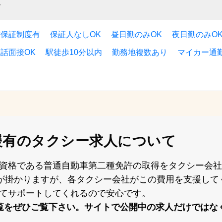
す
与保証制度有
保証人なしOK
昼日勤のみOK
夜日勤のみO
電話面接OK
駅徒歩10分以内
勤務地複数あり
マイカー通
援有の
タクシー求人について
資格である普通⾃動⾞第⼆種免許の取得をタクシー会社
⽤が掛かりますが、各タクシー会社がこの費⽤を⽀援し
てサポートしてくれるので安⼼です。
覧をぜひご覧下さい。サイトで公開中の求⼈だけではな