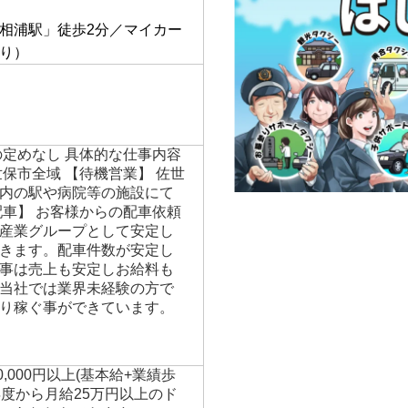
】
相浦駅」徒歩2分／マイカー
り）
の定めなし 具体的な仕事内容
保市全域 【待機営業】 佐世
内の駅や病院等の施設にて
配車】 お客様からの配車依頼
産業グループとして安定し
きます。配車件数が安定し
事は売上も安定しお給料も
当社では業界未経験の方で
り稼ぐ事ができています。
00,000円以上(基本給+業績歩
年度から月給25万円以上のド