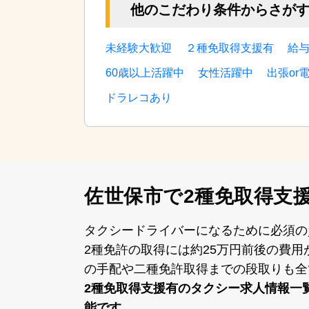
他のこだわり条件からさが
未経験大歓迎
２種免取得支援有
給
60歳以上活躍中
女性活躍中
出張or
ドラレコあり
佐世保市で2種免取得支
タクシードライバーになるために必須の
2種免許の取得には約25万円前後の費
の⼿配や⼆種免許取得までの段取りも全
2種免取得支援有のタクシー求⼈情報⼀
能です。