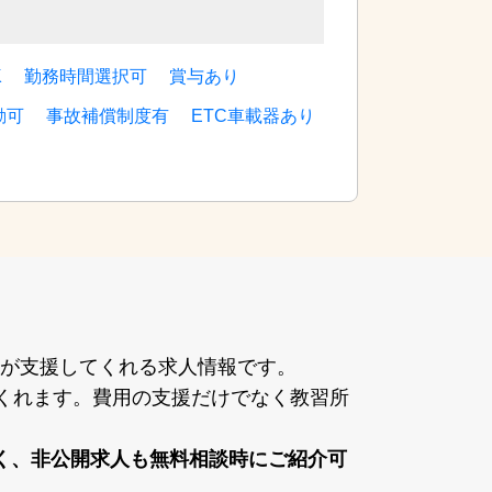
K
勤務時間選択可
賞与あり
勤可
事故補償制度有
ETC車載器あり
が⽀援してくれる求⼈情報です。
てくれます。費⽤の⽀援だけでなく教習所
く、⾮公開求⼈も無料相談時にご紹介可