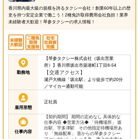
香川県内最大級の規模を誇るタクシー会社！創業60年以上の歴
史を持つ安定企業で働こう！2種免許取得費用会社負担！業界
未経験者大歓迎！琴参タクシーの求人情報！
【琴参タクシー株式会社（坂出営業
所）】香川県坂出市築港町1丁目8-54
【交通アクセス】
勤務地
瀬戸大橋線「坂出駅」より徒歩で約20分
／マイカー通勤可能
正社員
雇用形態
【契約期間】 期間の定めなし 具体的な
仕事内容 ◆営業方法◆ 「待機場所」 坂
出駅、宇多津駅 その他指定待機場所あ
仕事内容
り 「無線配車」 昔からの琴参タクシー
ファンがいらっしゃる為、売上の大半は