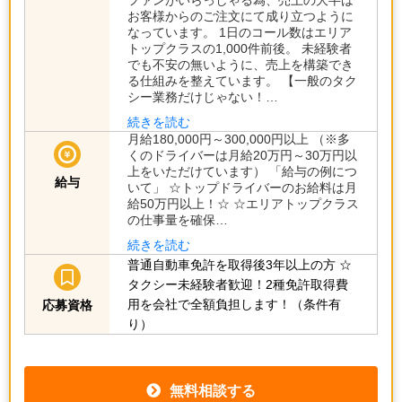
お客様からのご注文にて成り立つように
なっています。 1日のコール数はエリア
トップクラスの1,000件前後。 未経験者
でも不安の無いように、売上を構築でき
る仕組みを整えています。 【一般のタク
シー業務だけじゃない！…
続きを読む
月給180,000円～300,000円以上 （※多
くのドライバーは月給20万円～30万円以
上をいただけています） 「給与の例につ
給与
いて」 ☆トップドライバーのお給料は月
給50万円以上！☆ ☆エリアトップクラス
の仕事量を確保…
続きを読む
普通自動車免許を取得後3年以上の方
☆
タクシー未経験者歓迎！2種免許取得費
用を会社で全額負担します！（条件有
応募資格
り）
無料相談する