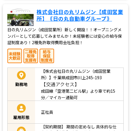
株式会社日の丸リムジン【成田営業
所】｟日の丸自動車グループ｠
日の丸リムジン（成田営業所）新しく開設！！オープニングメ
ンバーとして応募してみませんか！未経験者には安心の給与保
証制度あり！2種免許取得費用会社負担！
【株式会社日の丸リムジン（成田営業
所）】千葉県成田市川上245-193
【交通アクセス】
勤務地
成田線「空港第二ビル駅」より車で約15
分／マイカー通勤可
正社員
雇用形態
【契約期間】 期間の定めなし 具体的な仕