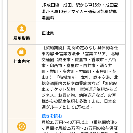
JR成田線「成田」駅から車15分・成田空
港から車10分／マイカー通勤可能※駐車
場無料
正社員
雇用形態
【契約期間】 期間の定めなし 具体的な仕
事内容 ◆営業方法◆ 「営業エリア」 北総
交通圏（成田市・佐倉市・香取市・八街
仕事内容
市・印西市・富里市・白井市・酒々井
町・栄町・多古町・神崎町・東庄町・芝
山町） 「待機場所」 本社、成田空港、北
総交通圏内の駅や商業施設など 「無線配
車＆チケット契約」 空港送迎依頼からビ
ジネス、お買い物、病院送迎など、お客
様からの配車依頼も多数！また、日本交
通グループとして1万社以…
続きを読む
月給25万円～40万円以上 （乗務開始後6
ヶ月間は月給25万円～27万円の給与保証