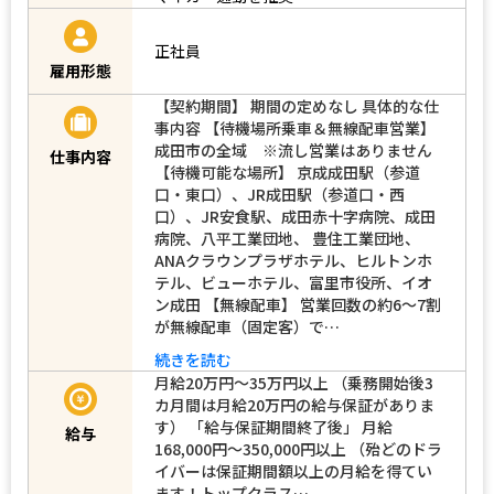
正社員
雇用形態
【契約期間】 期間の定めなし 具体的な仕
事内容 【待機場所乗車＆無線配車営業】
成田市の全域 ※流し営業はありません
仕事内容
【待機可能な場所】 京成成田駅（参道
口・東口）、JR成田駅（参道口・西
口）、JR安食駅、成田赤十字病院、成田
病院、八平工業団地、 豊住工業団地、
ANAクラウンプラザホテル、ヒルトンホ
テル、ビューホテル、富里市役所、イオ
ン成田 【無線配車】 営業回数の約6～7割
が無線配車（固定客）で…
続きを読む
月給20万円～35万円以上 （乗務開始後3
カ月間は月給20万円の給与保証がありま
す） 「給与保証期間終了後」 月給
給与
168,000円～350,000円以上 （殆どのドラ
イバーは保証期間額以上の月給を得てい
ます！トップクラス…