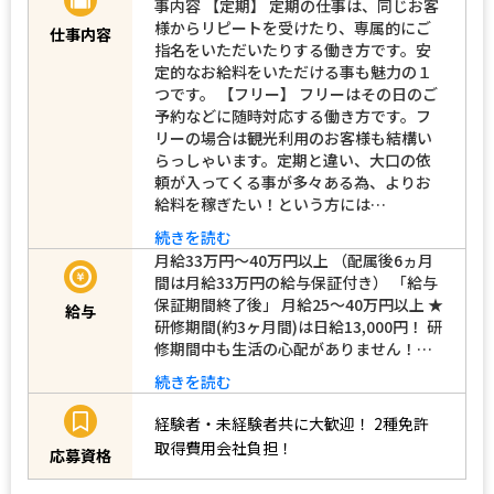
事内容 【定期】 定期の仕事は、同じお客
様からリピートを受けたり、専属的にご
仕事内容
指名をいただいたりする働き方です。安
定的なお給料をいただける事も魅力の１
つです。 【フリー】 フリーはその日のご
予約などに随時対応する働き方です。フ
リーの場合は観光利用のお客様も結構い
らっしゃいます。定期と違い、大口の依
頼が入ってくる事が多々ある為、よりお
給料を稼ぎたい！という方には…
続きを読む
月給33万円～40万円以上 （配属後6ヵ月
間は月給33万円の給与保証付き） 「給与
保証期間終了後」 月給25～40万円以上 ★
給与
研修期間(約3ヶ月間)は日給13,000円！ 研
修期間中も生活の心配がありません！…
続きを読む
経験者・未経験者共に大歓迎！
2種免許
取得費用会社負担！
応募資格