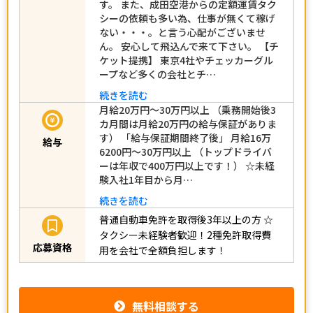
す。 また、成田空港からの定額運賃タク
シーの依頼も多い為、仕事が無くて稼げ
ない・・・。と言う心配がございませ
ん。 安心して飛込んで来て下さい。 【チ
ケット提携】 東京4社やチェッカーグル
ープなど多くの会社とチ…
続きを読む
月給20万円～30万円以上 （乗務開始後3
カ月間は月給20万円の給与保証がありま
す） 「給与保証期間終了後」 月給16万
給与
6200円～30万円以上 （トップドライバ
ーは年収で400万円以上です！） ☆未経
験入社1年目から月…
続きを読む
普通自動車免許を取得後3年以上の方
☆
タクシー未経験者歓迎！2種免許取得費
応募資格
用を会社で全額負担します！
無料相談する