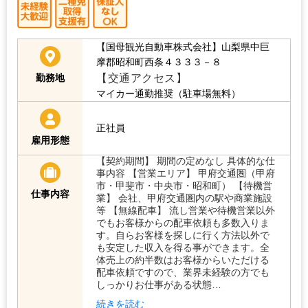
【国母観光自動車株式会社】山梨県中巨
摩郡昭和町西条４３３３－８
【交通アクセス】
勤務地
マイカー通勤推奨（駐車場無料）
正社員
雇用形態
【契約期間】 期間の定めなし 具体的な仕
事内容 【営業エリア】 甲府交通圏（甲府
市・甲斐市・中央市・昭和町） 【待機営
仕事内容
業】 会社、甲府交通圏内の駅や商業施設
等 【無線配車】 流し営業や待機営業以外
でもお客様からの配車依頼も多数入りま
す。自らお客様を探しに行く方法以外で
も安定した収入を得る事ができます。全
体売上の約半数はお客様からいただける
配車依頼ですので、業界未経験の方でも
しっかりお仕事がある状態…