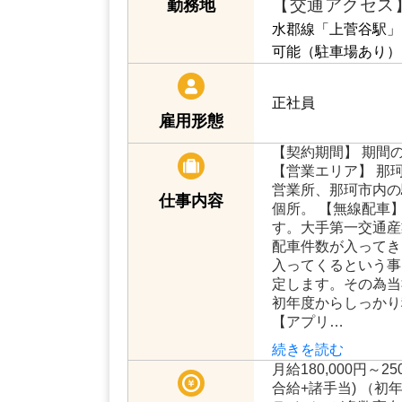
【交通アクセス
勤務地
水郡線「上菅谷駅」
可能（駐車場あり）
正社員
雇用形態
【契約期間】 期間
【営業エリア】 那珂
営業所、那珂市内の
仕事内容
個所。 【無線配車
す。大手第一交通産
配車件数が入ってき
入ってくるという事
定します。その為当
初年度からしっかり
【アプリ…
続きを読む
月給180,000円～2
合給+諸手当) （初