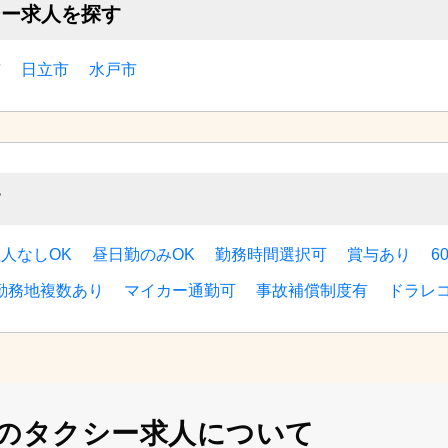
シー求人を探す
市
日立市
水戸市
す
人なしOK
昼日勤のみOK
勤務時間選択可
賞与あり
6
勤務地複数あり
マイカー通勤可
事故補償制度有
ドラレ
の
タクシー求人について