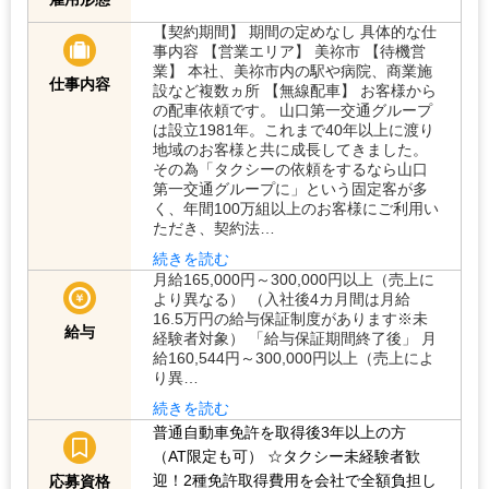
【契約期間】 期間の定めなし 具体的な仕
事内容 【営業エリア】 美祢市 【待機営
業】 本社、美祢市内の駅や病院、商業施
仕事内容
設など複数ヵ所 【無線配車】 お客様から
の配車依頼です。 山口第一交通グループ
は設立1981年。これまで40年以上に渡り
地域のお客様と共に成長してきました。
その為「タクシーの依頼をするなら山口
第一交通グループに」という固定客が多
く、年間100万組以上のお客様にご利用い
ただき、契約法…
続きを読む
月給165,000円～300,000円以上（売上に
より異なる） （入社後4カ月間は月給
16.5万円の給与保証制度があります※未
給与
経験者対象） 「給与保証期間終了後」 月
給160,544円～300,000円以上（売上によ
り異…
続きを読む
普通自動車免許を取得後3年以上の方
（AT限定も可）
☆タクシー未経験者歓
迎！2種免許取得費用を会社で全額負担し
応募資格