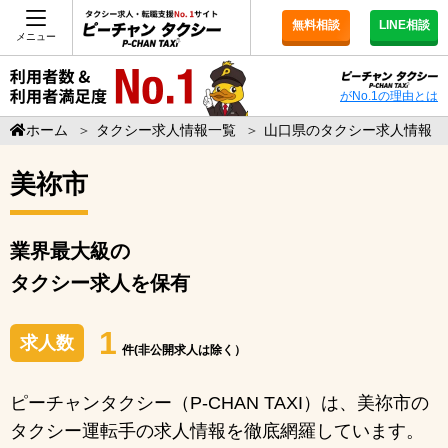
無料相談
LINE相談
メニュー
がNo.1の理由とは
ホーム
＞
タクシー求人情報一覧
＞
山口県のタクシー求人情報
美祢市
業界最大級の
タクシー求人を保有
1
求人数
件(非公開求人は除く）
ピーチャンタクシー（P-CHAN TAXI）は、美祢市の
タクシー運転手の求人情報を徹底網羅しています。