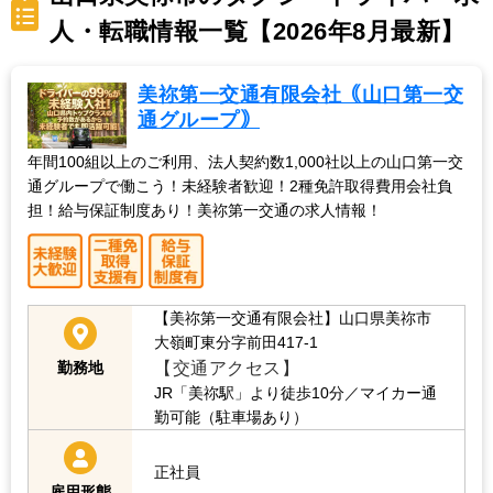
人・転職情報一覧【2026年8月最新】
美祢第一交通有限会社｟山口第一交
通グループ｠
年間100組以上のご利用、法人契約数1,000社以上の山口第一交
通グループで働こう！未経験者歓迎！2種免許取得費用会社負
担！給与保証制度あり！美祢第一交通の求人情報！
【美祢第一交通有限会社】山口県美祢市
大嶺町東分字前田417-1
【交通アクセス】
勤務地
JR「美祢駅」より徒歩10分／マイカー通
勤可能（駐車場あり）
正社員
雇用形態