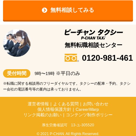
無料相談してみる
無料転職相談センター
0120-981-461
受付時間
※平日のみ
9時〜19時
※転職に関する相談用のフリーダイヤルです。タクシーの配車・予約、タクシ
ー会社の電話番号等の案内は承っておりません。
運営者情報
|
よくある質問
|
お問い合わせ
個人情報保護方針
|
CareerWarp
リンク掲載のお願い
|
コンテンツ制作ポリシー
厚生労働省認可 13-ユ-305520
© 2021 P-CHAN. All Rights Reserved.