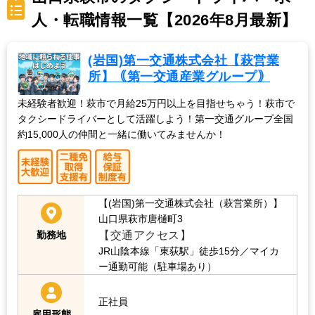
人・転職情報一覧【2026年8月最新】
(岩国)第一交通株式会社【萩営業
所】｟第一交通産業グループ｠
未経験者歓迎！萩市で月給25万円以上を目指せちゃう！萩市で
タクシードライバーとして活躍しよう！第一交通グループ全国
約15,000人の仲間と一緒に働いてみませんか！
【(岩国)第一交通株式会社（萩営業所）】
山口県萩市唐樋町3
【交通アクセス】
勤務地
JR山陰本線「東荻駅」徒歩15分／マイカ
ー通勤可能（駐車場あり）
正社員
雇用形態