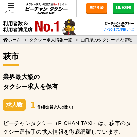
無料相談
LINE相談
メニュー
がNo.1の理由とは
ホーム
＞
タクシー求人情報一覧
＞
山口県のタクシー求人情報
萩市
業界最大級の
タクシー求人を保有
1
求人数
件(非公開求人は除く）
ピーチャンタクシー（P-CHAN TAXI）は、萩市のタ
クシー運転手の求人情報を徹底網羅しています。