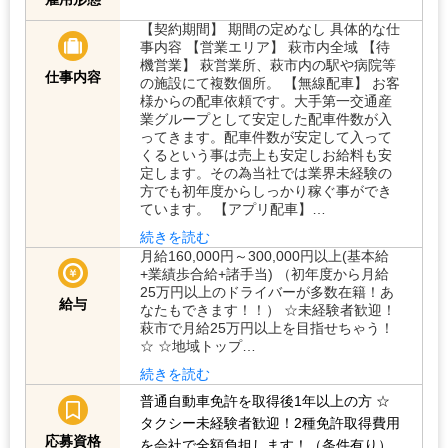
【契約期間】 期間の定めなし 具体的な仕
事内容 【営業エリア】 萩市内全域 【待
機営業】 萩営業所、萩市内の駅や病院等
仕事内容
の施設にて複数個所。 【無線配車】 お客
様からの配車依頼です。大手第一交通産
業グループとして安定した配車件数が入
ってきます。配車件数が安定して入って
くるという事は売上も安定しお給料も安
定します。その為当社では業界未経験の
方でも初年度からしっかり稼ぐ事ができ
ています。 【アプリ配車】…
続きを読む
月給160,000円～300,000円以上(基本給
+業績歩合給+諸手当) （初年度から月給
25万円以上のドライバーが多数在籍！あ
給与
なたもできます！！） ☆未経験者歓迎！
萩市で月給25万円以上を目指せちゃう！
☆ ☆地域トップ…
続きを読む
普通自動車免許を取得後1年以上の方
☆
タクシー未経験者歓迎！2種免許取得費用
応募資格
を会社で全額負担します！（条件有り）