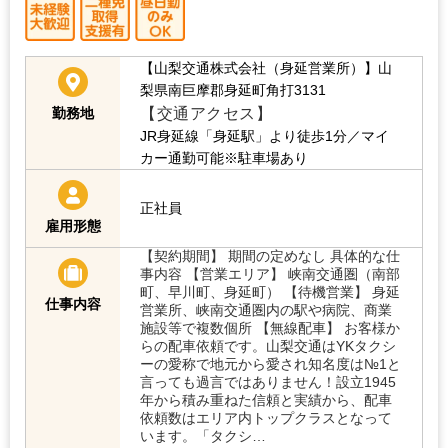
【山梨交通株式会社（身延営業所）】山
梨県南巨摩郡身延町角打3131
【交通アクセス】
勤務地
JR身延線「身延駅」より徒歩1分／マイ
カー通勤可能※駐車場あり
正社員
雇用形態
【契約期間】 期間の定めなし 具体的な仕
事内容 【営業エリア】 峡南交通圏（南部
町、早川町、身延町） 【待機営業】 身延
仕事内容
営業所、峡南交通圏内の駅や病院、商業
施設等で複数個所 【無線配車】 お客様か
らの配車依頼です。山梨交通はYKタクシ
ーの愛称で地元から愛され知名度は№1と
言っても過言ではありません！設立1945
年から積み重ねた信頼と実績から、配車
依頼数はエリア内トップクラスとなって
います。「タクシ…