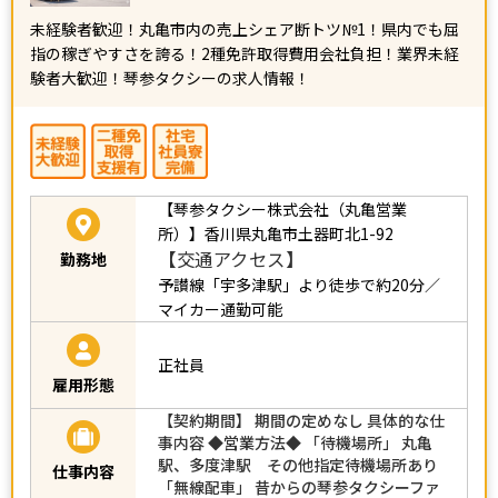
未経験者歓迎！丸亀市内の売上シェア断トツ№1！県内でも屈
指の稼ぎやすさを誇る！2種免許取得費用会社負担！業界未経
験者大歓迎！琴参タクシーの求人情報！
【琴参タクシー株式会社（丸亀営業
所）】香川県丸亀市土器町北1-92
【交通アクセス】
勤務地
予讃線「宇多津駅」より徒歩で約20分／
マイカー通勤可能
正社員
雇用形態
【契約期間】 期間の定めなし 具体的な仕
事内容 ◆営業方法◆ 「待機場所」 丸亀
駅、多度津駅 その他指定待機場所あり
仕事内容
「無線配車」 昔からの琴参タクシーファ