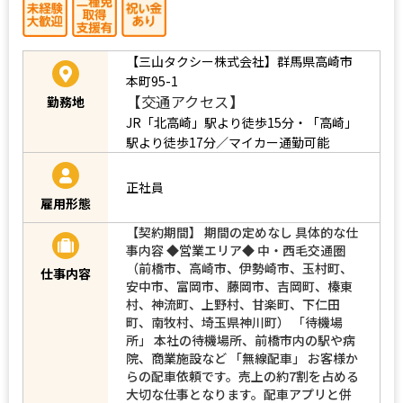
【三山タクシー株式会社】群馬県高崎市
本町95-1
【交通アクセス】
勤務地
JR「北高崎」駅より徒歩15分・「高崎」
駅より徒歩17分／マイカー通勤可能
正社員
雇用形態
【契約期間】 期間の定めなし 具体的な仕
事内容 ◆営業エリア◆ 中・西毛交通圏
（前橋市、高崎市、伊勢崎市、玉村町、
仕事内容
安中市、富岡市、藤岡市、吉岡町、榛東
村、神流町、上野村、甘楽町、下仁田
町、南牧村、埼玉県神川町） 「待機場
所」 本社の待機場所、前橋市内の駅や病
院、商業施設など 「無線配車」 お客様か
らの配車依頼です。売上の約7割を占める
大切な仕事となります。配車アプリと併