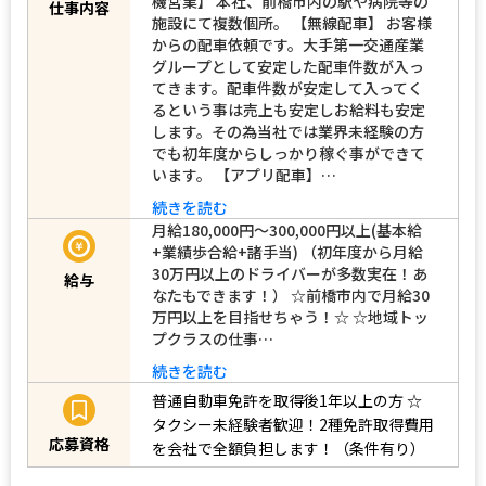
機営業】 本社、前橋市内の駅や病院等の
仕事内容
施設にて複数個所。 【無線配車】 お客様
からの配車依頼です。大手第一交通産業
グループとして安定した配車件数が入っ
てきます。配車件数が安定して入ってく
るという事は売上も安定しお給料も安定
します。その為当社では業界未経験の方
でも初年度からしっかり稼ぐ事ができて
います。 【アプリ配車】…
続きを読む
月給180,000円～300,000円以上(基本給
+業績歩合給+諸手当) （初年度から月給
30万円以上のドライバーが多数実在！あ
給与
なたもできます！） ☆前橋市内で月給30
万円以上を目指せちゃう！☆ ☆地域トッ
プクラスの仕事…
続きを読む
普通自動車免許を取得後1年以上の方
☆
タクシー未経験者歓迎！2種免許取得費用
応募資格
を会社で全額負担します！（条件有り）