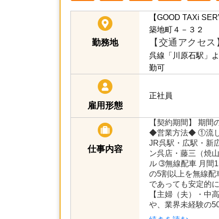
【GOOD TAXi 
築地町４－３２
【交通アクセス
勤務地
呉線「川原石駅」よ
勤可
正社員
雇用形態
【契約期間】 期間
◆営業方法◆ ①流
JR呉駅・広駅・新
仕事内容
ン呉店・藤三（焼
ル ➂無線配車 月間15
の5割以上を無線配
であっても安定的
【主婦（夫）・中高
や、業界未経験の5