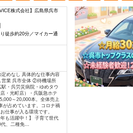
SERVICE株式会社】広島県呉市
】
り徒歩約20分／マイカー通
の定めなし 具体的な仕事内容
し営業 呉市全体 ②待機場所
広駅・呉労災病院・ゆめタウ
山店・光町店）・呉阪急ホテ
,000～20,000本。全体売上
車が占めています。コロナ禍
にお仕事が入る環境です。
年も活躍中！】 子育て世代
0代、二種免…