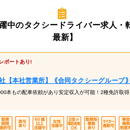
躍中のタクシードライバー求人・転
最新】
レポートあり!
E株式会社【本社営業所】｟合同タクシーグループ
20,000本もの配車依頼があり安定収入が可能！2種免許