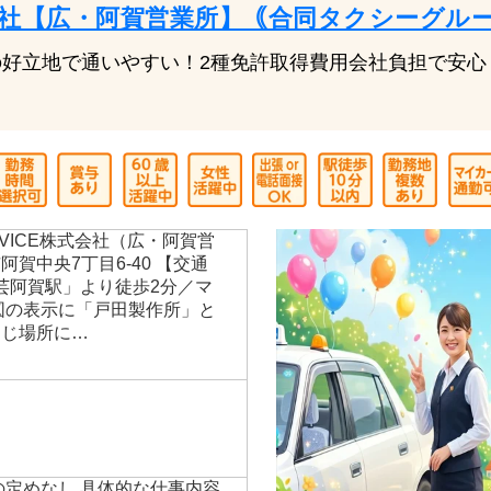
CE株式会社【広・阿賀営業所】｟合同タクシーグル
立地で通いやすい！2種免許取得費用会社負担で安心！GOO
SERVICE株式会社（広・阿賀営
賀中央7丁目6-40 【交通
安芸阿賀駅」より徒歩2分／マ
図の表示に「戸田製作所」と
同じ場所に…
の定めなし 具体的な仕事内容