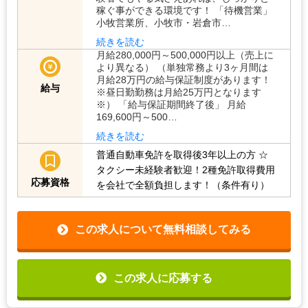
稼ぐ事ができる環境です！ 「待機営業」
小牧営業所、小牧市・岩倉市…
続きを読む
月給280,000円～500,000円以上（売上に
より異なる） （単独常務より3ヶ月間は
月給28万円の給与保証制度があります！
給与
※昼日勤勤務は月給25万円となります
※） 「給与保証期間終了後」 月給
169,600円～500…
続きを読む
普通自動車免許を取得後3年以上の方
☆
タクシー未経験者歓迎！2種免許取得費用
応募資格
を会社で全額負担します！（条件有り）
この求人について無料相談してみる
この求人に応募する