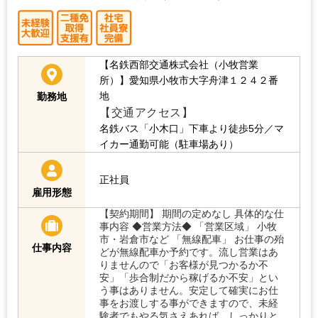
【名鉄西部交通株式会社（小牧営業
所）】愛知県小牧市大字舟津１２４２番
地
勤務地
【交通アクセス】
名鉄バス「小木口」下車より徒歩5分／マ
イカー通勤可能（駐車場あり）
正社員
雇用形態
【契約期間】 期間の定めなし 具体的な仕
事内容 ◆営業方法◆ 「営業区域」 小牧
市・岩倉市など 「無線配車」 お仕事の殆
仕事内容
どが無線配車か予約です。流し営業はあ
りませんので「お客様が見つかるか不
安」「歩合制だから稼げるか不安」とい
う事はありません。安定して確実にお仕
事をお渡しする事ができますので、未経
験者でもやる気さえあれば、しっかりと