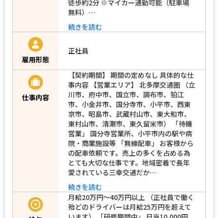
徒歩約2分 ※マイカー通勤可能（駐車場
無料）…
続きを読む
正社員
雇用形態
【契約期間】 期間の定めなし 具体的な仕
事内容 【営業エリア】 北多摩交通圏 （立
川市、府中市、国立市、調布市、狛江
仕事内容
市、小金井市、国分寺市、小平市、西東
京市、昭島市、武蔵村山市、東大和市、
東村山市、清瀬市、東久留米市） 「待機
営業」 国分寺営業所、小平市内の駅や病
院・商業施設等 「無線配車」 お客様から
の配車依頼です。売上の多くを占める為
とても大切な仕事です。地域密着で長年
愛されている三幸交通だか…
続きを読む
月給20万円～40万円以上 （正社員で働く
殆どのドライバーは月給25万円を超えて
います） 「研修期間中」 日当10,000円