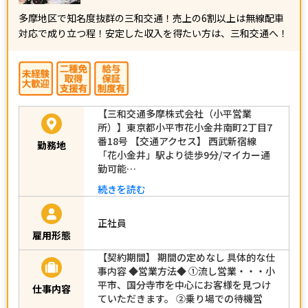
多摩地区で知名度抜群の三和交通！売上の6割以上は無線配車
対応で成り立つ程！安定した収入を得たい方は、三和交通へ！
【三和交通多摩株式会社（小平営業
所）】東京都小平市花小金井南町2丁目7
番18号 【交通アクセス】 西武新宿線
勤務地
「花小金井」駅より徒歩9分/マイカー通
勤可能…
続きを読む
正社員
雇用形態
【契約期間】 期間の定めなし 具体的な仕
事内容 ◆営業方法◆ ①流し営業・・・小
平市、国分寺市を中心にお客様を見つけ
仕事内容
ていただきます。 ②乗り場での待機営