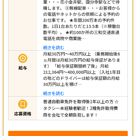
業・・・花小金井駅、国分寺駅などで待
機します。 ③無線配車・・・お客様から
の電話やネットからの依頼による予約の
お仕事です。 ★年間200万本の予約件
数。1日1台あたりだと13.5本（※稼働台
数平均）。 ★約100か所の三和交通直通
電話を病院や商業施…
続きを読む
月給30万円～40万円以上 （乗務開始後6
ヵ月間は月給30万円の給与保証がありま
す） 「給与保証期間終了後」 月給
給与
212,364円～400,000円以上 （入社1年目
の殆どのドライバーは給与保証額の月給
30万円以上を稼げ…
続きを読む
普通自動車免許を取得後1年以上の方
☆
タクシー未経験者歓迎！2種免許取得費
応募資格
用を会社で全額負担します！