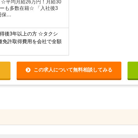
☆平均月給26万円！月給30
ーも多数在籍☆ 「入社後3
円保…
得後3年以上の方
☆タクシ
種免許取得費用を会社で全額
この求人について無料相談してみる