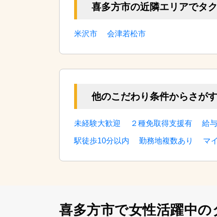
喜多方市の近隣エリアでタ
米沢市
会津若松市
他のこだわり条件からさが
未経験大歓迎
２種免取得支援有
給
駅徒歩10分以内
勤務地複数あり
マ
喜多方市で女性活躍中の