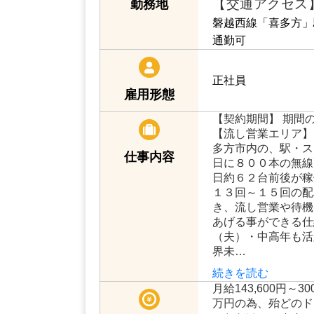
【交通アクセス
勤務地
磐越西線「喜多方」
通勤可
正社員
雇用形態
【契約期間】 期間
【流し営業エリア】 
多方市内の、駅・ス
仕事内容
日に８００本の無線
日約６２台前後が稼
１３回～１５回の配
き、流し営業や待機
あげる事ができる仕
（夫）・中高年も活
界未…
続きを読む
月給143,600円～3
万円の為、殆どのド