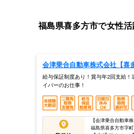
福島県喜多方市で女性活
会津乗合自動車株式会社【喜
給与保証制度あり！賞与年2回支給！
イバーのお仕事！
【会津乗合自動車株
福島県喜多方市字町田