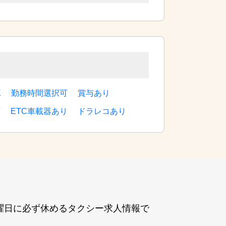
K
勤務時間選択可
賞与あり
有
ETC車載器あり
ドラレコあり
曜⽇に必ず休めるタクシー求⼈情報で