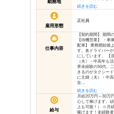
勤務地
続きを読む
正社員
雇用形態
【契約期間】 期間
【待機営業】 ・車
配車】 乗務開始後
仕事内容
す。各ドライバーが
にしています。 【流
（夫）・中高年も活
界未経験の50代、
きるのがタクシード
に主婦（夫）・中高
在…
続きを読む
月給20万円～30万
心して稼げます。頑
上も可能！） ☆月給
給与
稼げます！未経験者