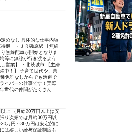
の定めなし 具体的な仕事内容
庫待機 ・ＪＲ磯原駅 【無線
より無線配車が開始となりま
均等に無線が行き渡るよう
し営業】 ・北茨城市 【主婦
躍中！】 子育て世代や、業
二種免許なしからでも活躍で
ライバーの仕事です！実際
年世代の仲間がたくさん
円以上 （月給20万円以上は安
張り次第では月給30万円以
20万円～30万円は安定的に
には嬉しい給与保証制度も