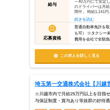
～40万円にて安定
給与
のドライバーは月給
間中」 時給1,141円
続きを読む
普通自動車免許を取
も可）
☆タクシー
応募資格
費用を会社で全額負
この求人を詳しく見る
埼玉第一交通株式会社【川越
☆川越市内で月給25万円以上を目指
与保証制度・賞与あり等抜群の好待遇