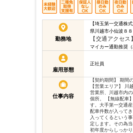
【埼玉第一交通株式
県川越市小仙波８８
【交通アクセス
勤務地
マイカー通勤推奨（
正社員
雇用形態
【契約期間】 期間
【営業エリア】 川越
営業所、川越市内の
仕事内容
個所。 【無線配車
す。大手第一交通産
配車件数が入ってき
入ってくるという事
定します。その為当
初年度からしっかり