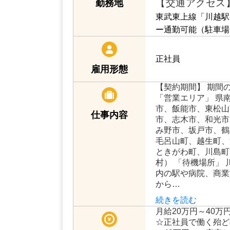
【交通アクセス
勤務地
東武東上線「川越駅
ー通勤可能（駐車場
正社員
雇用形態
【契約期間】 期間
「営業エリア」 県
市、飯能市、東松山
仕事内容
市、志木市、和光市
み野市、坂戸市、鶴
毛呂山町、越生町、
ときがわ町、川島町
村） 「待機場所」
内の駅や病院、商業
から…
続きを読む
月給20万円～40
☆正社員で働く殆ど