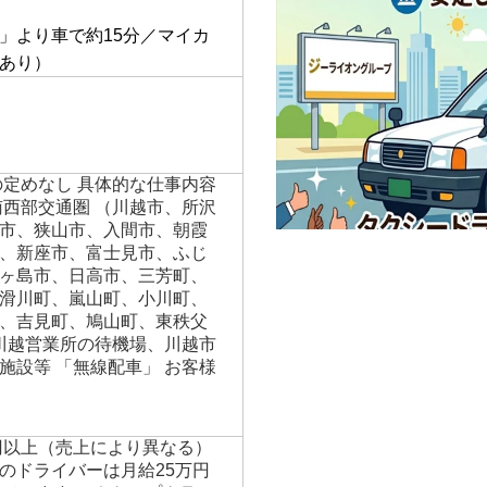
】
」より車で約15分／マイカ
あり）
の定めなし 具体的な仕事内容
南西部交通圏 （川越市、所沢
市、狭山市、入間市、朝霞
、新座市、富士見市、ふじ
ヶ島市、日高市、三芳町、
滑川町、嵐山町、小川町、
、吉見町、鳩山町、東秩父
 川越営業所の待機場、川越市
施設等 「無線配車」 お客様
万円以上（売上により異なる）
のドライバーは月給25万円