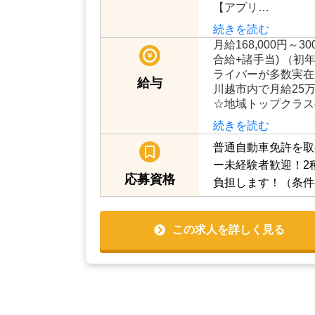
【アプリ…
続きを読む
月給168,000円～3
合給+諸手当) （初
ライバーが多数実在
給与
川越市内で月給25
☆地域トップクラス
続きを読む
普通自動車免許を取
ー未経験者歓迎！2
応募資格
負担します！（条件
この求人を詳しく見る