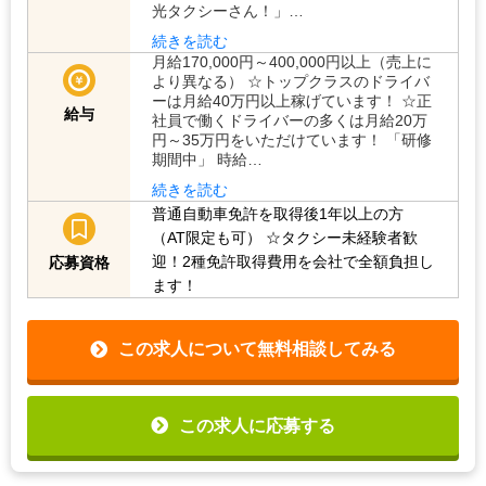
光タクシーさん！」…
続きを読む
月給170,000円～400,000円以上（売上に
より異なる） ☆トップクラスのドライバ
ーは月給40万円以上稼げています！ ☆正
給与
社員で働くドライバーの多くは月給20万
円～35万円をいただけています！ 「研修
期間中」 時給…
続きを読む
普通自動車免許を取得後1年以上の方
（AT限定も可）
☆タクシー未経験者歓
迎！2種免許取得費用を会社で全額負担し
応募資格
ます！
この求人について無料相談してみる
この求人に応募する