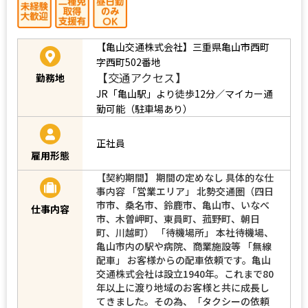
【亀山交通株式会社】三重県亀山市西町
字西町502番地
【交通アクセス】
勤務地
JR「亀山駅」より徒歩12分／マイカー通
勤可能（駐車場あり）
正社員
雇用形態
【契約期間】 期間の定めなし 具体的な仕
事内容 「営業エリア」 北勢交通圏（四日
市市、桑名市、鈴鹿市、亀山市、いなべ
仕事内容
市、木曽岬町、東員町、菰野町、朝日
町、川越町） 「待機場所」 本社待機場、
亀山市内の駅や病院、商業施設等 「無線
配車」 お客様からの配車依頼です。亀山
交通株式会社は設立1940年。これまで80
年以上に渡り地域のお客様と共に成長し
てきました。その為、「タクシーの依頼