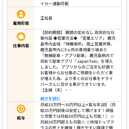
イカー通勤可能
正社員
雇用形態
【契約期間】 期間の定めなし 具体的な仕
事内容 ◆営業方法◆ 「営業エリア」 鹿児
島市内全域 「待機場所」 田上営業所等、
仕事内容
鹿児島市内に5ヵ所の専用乗り場あり
「無線配車・アプリ配車」 鹿児島県内で
初めて配車アプリ「JapanTaxi」を導入
しました。 アプリからのご注文も好調で
お客様からお仕事のご依頼をいただく事
が増えた為、より多くのお仕事をドライ
バーさんに任せる事ができています。
【主婦（夫）・…
続きを読む
月給15万円～30万円以上+賞与年2回 （月
給25万円前後は安定して稼げます！頑張
り次第では月給30万円以上も可能！） ☆
給与
月給30万円超えも可能☆ ☆地域トップク
ラスの売上を確保！稼ぎやすい環境で働