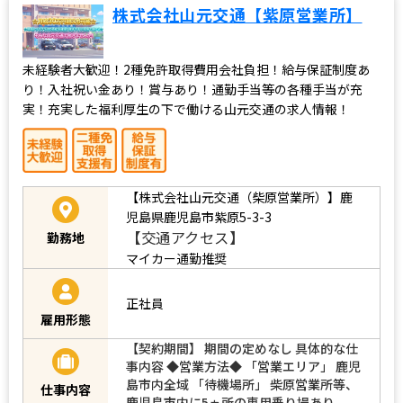
株式会社山元交通【紫原営業所】
未経験者大歓迎！2種免許取得費用会社負担！給与保証制度あ
り！入社祝い金あり！賞与あり！通勤手当等の各種手当が充
実！充実した福利厚生の下で働ける山元交通の求人情報！
【株式会社山元交通（柴原営業所）】鹿
児島県鹿児島市紫原5-3-3
【交通アクセス】
勤務地
マイカー通勤推奨
正社員
雇用形態
【契約期間】 期間の定めなし 具体的な仕
事内容 ◆営業方法◆ 「営業エリア」 鹿児
島市内全域 「待機場所」 柴原営業所等、
仕事内容
鹿児島市内に5ヵ所の専用乗り場あり