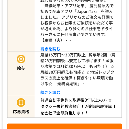
「無線配車・アプリ配車」 鹿児島県内で
初めて配車アプリ「JapanTaxi」を導入
しました。 アプリからのご注文も好調で
お客様からお仕事のご依頼をいただく事
が増えた為、より多くのお仕事をドライ
バーさんに任せる事ができています。
【主婦（夫）・…
続きを読む
月給15万円～30万円以上+賞与年2回 （月
給25万円前後は安定して稼げます！頑張
り次第では月給30万円以上も可能！） ☆
給与
月給30万円超えも可能☆ ☆地域トップク
ラスの売上を確保！稼ぎやすい環境で働
ける☆ 「乗務開始後」…
続きを読む
普通自動車免許を取得後3年以上の方
☆
タクシー未経験者歓迎！2種免許取得費用
応募資格
を会社で全額負担します！