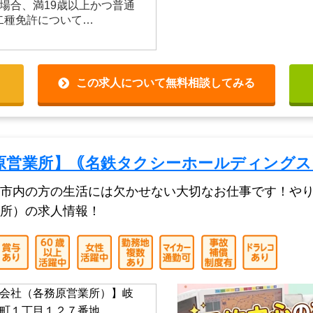
自動車第一種免許をお持ちの
■以下、どちらかに当てはまれ
で普通免許取得から3年以上 ・
場合、満19歳以上かつ普通
■二種免許について…
この求人について無料相談してみる
原営業所】｟名鉄タクシーホールディングス
市内の方の生活には欠かせない大切なお仕事です！や
所）の求人情報！