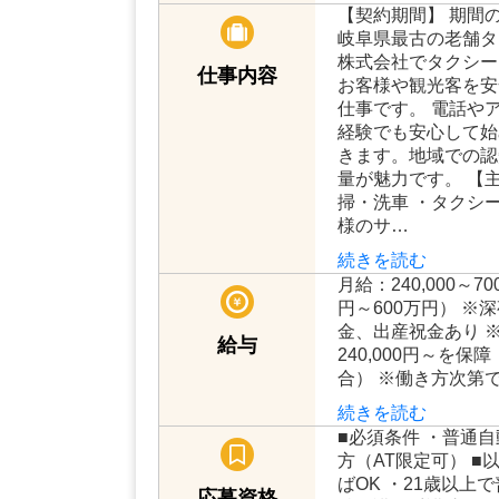
正社員
雇用形態
【契約期間】 期間
岐阜県最古の老舗タ
株式会社でタクシー
仕事内容
お客様や観光客を安
仕事です。 電話や
経験でも安心して始
きます。地域での認
量が魅力です。 【主
掃・洗車 ・タクシ
様のサ…
続きを読む
月給：240,000～7
円～600万円） 
金、出産祝金あり 
給与
240,000円～を
合） ※働き方次第