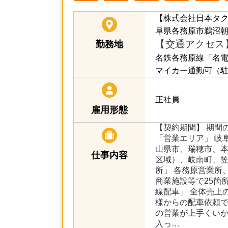
【株式会社日本タ
阜県各務原市鵜沼朝日
【交通アクセス
勤務地
名鉄各務原線「名電
マイカー通勤可（
正社員
雇用形態
【契約期間】 期間
「営業エリア」 岐
山県市、瑞穂市、
仕事内容
区域）、岐南町、笠
所」 各務原営業所
商業施設等で25箇
線配車」 全体売上
様からの配車依頼