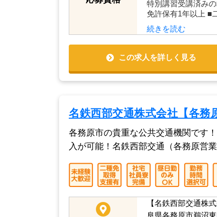
続きを読む
■必須条件 ・普通
方（AT限定可） 
ばOK ・21歳以上
応募資格
特別講習受講済みの
免許保有1年以上 
続きを読む
この求人を詳しく見る
名鉄西部交通株式会社【各務
各務原市の貴重な公共交通機関です！
入が可能！名鉄西部交通（各務原営業