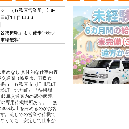
クシー（各務原営業所）】岐
町4丁目113-3
】
各務原駅」より徒歩16分／
駐車場無料）
の定めなし 具体的な仕事内容
阜交通圏（岐阜市、羽島市、
本巣市、各務原市（旧川島町
松町、北方町） 「待機場
、岐阜交通圏内の駅や病院、
所の専用待機場所あり。 「無
の80%以上を占めるのがお客
です。流しでの営業や待機で