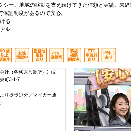
原営業所】
タクシー。地域の移動を支え続けてきた信頼と実績。未
与保証制度があるので安心。
ける
アを
会社（各務原営業所）】岐
町3-1-7
】
より徒歩17分／マイカー通
）