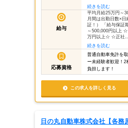
の営業が上手くい
入っ…
続きを読む
平均月給25万円～3
月間は出勤日数×日給
証！） 「給与保証期
給与
～500,000円以上
万円以上☆ ☆正社
続きを読む
普通自動車免許を取
ー未経験者歓迎！2
応募資格
負担します！
この求人を詳しく見る