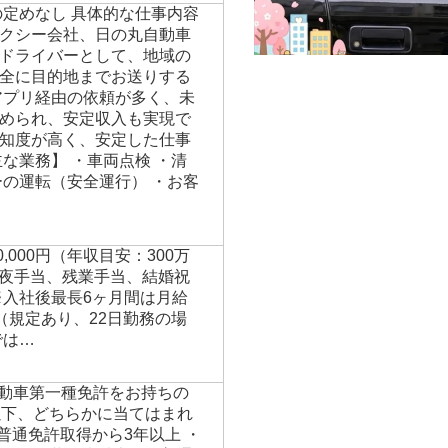
の定めなし 具体的な仕事内容
クシー会社、日の丸自動車
ドライバーとして、地域の
全に目的地までお送りする
アプリ経由の依頼が多く、未
められ、安定収入も実現で
知度が高く、安定した仕事
な業務】 ・車両点検 ・清
ーの運転（安全運行） ・お客
00,000円（年収目安：300万
※深夜手当、残業手当、結婚祝
※入社後最長6ヶ月間は月給
保障（規定あり、22日勤務の場
では…