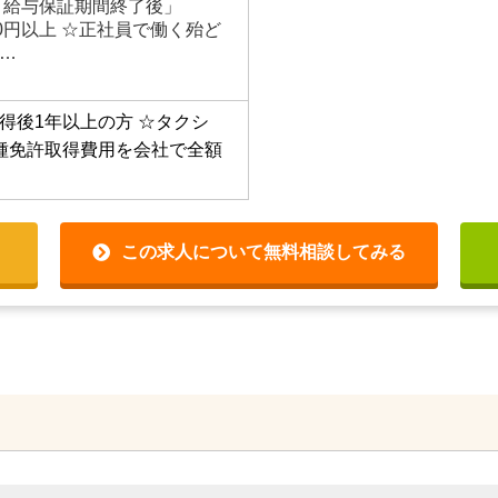
「給与保証期間終了後」
,000円以上 ☆正社員で働く殆ど
…
得後1年以上の方
☆タクシ
種免許取得費用を会社で全額
この求人について無料相談してみる