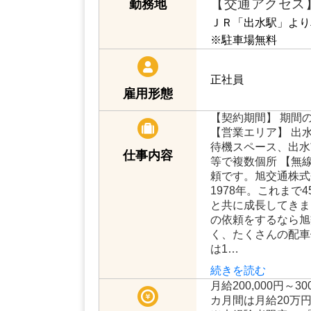
【交通アクセス
勤務地
ＪＲ「出水駅」より
※駐車場無料
正社員
雇用形態
【契約期間】 期間
【営業エリア】 出水
待機スペース、出水
仕事内容
等で複数個所 【無
頼です。旭交通株式
1978年。これまで
と共に成長してきま
の依頼をするなら旭
く、たくさんの配車
は1…
続きを読む
月給200,000円～3
カ月間は月給20万