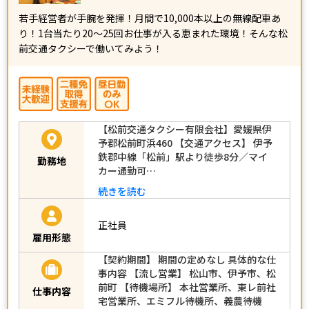
若手経営者が手腕を発揮！月間で10,000本以上の無線配車あ
り！1台当たり20～25回お仕事が入る恵まれた環境！そんな松
前交通タクシーで働いてみよう！
【松前交通タクシー有限会社】愛媛県伊
予郡松前町浜460 【交通アクセス】 伊予
鉄郡中線「松前」駅より徒歩8分／マイ
勤務地
カー通勤可…
続きを読む
正社員
雇用形態
【契約期間】 期間の定めなし 具体的な仕
事内容 【流し営業】 松山市、伊予市、松
前町 【待機場所】 本社営業所、東レ前社
仕事内容
宅営業所、エミフル待機所、義農待機