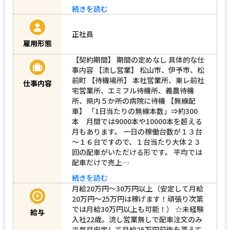
続きを読む
正社員
雇用形態
【契約期間】 期間の定めなし 具体的な仕
事内容 【流し営業】 松山市、伊予市、松
前町 【待機場所】 本社営業所、東レ前社
仕事内容
宅営業所、エミフル待機所、義農待機
所、県内５か所の病院に待機 【無線配
車】 「1日当たりの無線本数」⇒約300
本 月間では9000本や10000本を超える
月もあります。 一日の稼働台数が１３台
～１６台ですので、１台当たり大体２３
回の配車がいただける形です。 平均では
配車だけで売上…
続きを読む
月給20万円～30万円以上（安定して月給
20万円～25万円は稼げます！頑張り次第
では月給30万円以上も可能！） ☆未経験
給与
入社22歳。流し営業無しで配車注文のみ
で毎月安定して月給25万円前後を貰えて