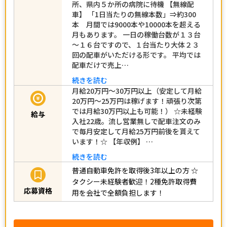
所、県内５か所の病院に待機 【無線配
車】 「1日当たりの無線本数」⇒約300
本 月間では9000本や10000本を超える
月もあります。 一日の稼働台数が１３台
～１６台ですので、１台当たり大体２３
回の配車がいただける形です。 平均では
配車だけで売上…
続きを読む
月給20万円～30万円以上（安定して月給
20万円～25万円は稼げます！頑張り次第
では月給30万円以上も可能！） ☆未経験
給与
入社22歳。流し営業無しで配車注文のみ
で毎月安定して月給25万円前後を貰えて
います！☆ 【年収例】 …
続きを読む
普通自動車免許を取得後3年以上の方
☆
タクシー未経験者歓迎！2種免許取得費
応募資格
用を会社で全額負担します！