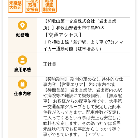
【和歌山第一交通株式会社（岩出営業
所）】和歌山県岩出市中島80-3
【交通アクセス】
勤務地
ＪＲ和歌山線「船戸駅」より車で7分／マ
イカー通勤可能（駐車場あり）
正社員
雇用形態
【契約期間】 期間の定めなし 具体的な仕
事内容 【営業エリア】 岩出市内全域
【待機営業】 岩出営業所、岩出市内の駅
仕事内容
や病院等の施設にて複数個所。 【無線配
車】 お客様からの配車依頼です。大手第
一交通産業グループとして安定した配車
件数が入ってきます。配車件数が安定し
て入ってくるという事は売上も安定しお
給料も安定します。その為当社では業界
未経験の方でも初年度からしっかり稼ぐ
事ができています。 【アプリ…