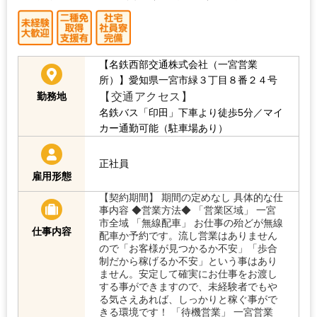
【名鉄西部交通株式会社（一宮営業
所）】愛知県一宮市緑３丁目８番２４号
【交通アクセス】
勤務地
名鉄バス「印田」下車より徒歩5分／マイ
カー通勤可能（駐車場あり）
正社員
雇用形態
【契約期間】 期間の定めなし 具体的な仕
事内容 ◆営業方法◆ 「営業区域」 一宮
市全域 「無線配車」 お仕事の殆どが無線
仕事内容
配車か予約です。流し営業はありません
ので「お客様が見つかるか不安」「歩合
制だから稼げるか不安」という事はあり
ません。安定して確実にお仕事をお渡し
する事ができますので、未経験者でもや
る気さえあれば、しっかりと稼ぐ事がで
きる環境です！ 「待機営業」 一宮営業