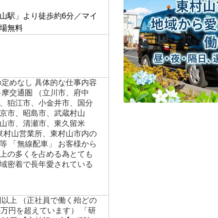
】
山駅」より徒歩約6分／マイ
場無料
の定めなし 具体的な仕事内容
多摩交通圏 （立川市、府中
、狛江市、小金井市、国分
京市、昭島市、武蔵村山
山市、清瀬市、東久留米
 東村山営業所、東村山市内の
等 「無線配車」 お客様から
上の多くを占める為とても
域密着で長年愛されている
円以上 （正社員で働く殆どの
5万円を超えています） 「研