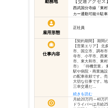
【交通アクセス
勤務地
西武国分寺線「東村
カー通勤可能※駐車
正社員
雇用形態
【契約期間】 期間
【営業エリア】 北
市、国立市、調布市
仕事内容
寺市、小平市、西東
市、東大和市、東村
市） 「待機営業」
駅や病院・商業施設
の配車依頼です。売
大切な仕事です。地
三幸交通だ…
続きを読む
月給20万円～40万
ドライバーは月給2