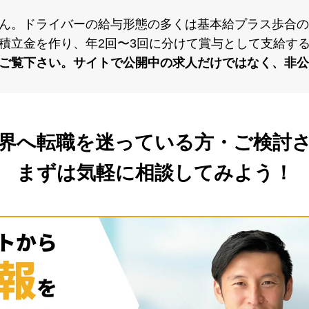
ん。ドライバーの給与形態の多くは基本給プラス歩合の
積⽴⾦を作り、年2回〜3回に分けて賞与として⽀給す
ご覧下さい。サイトで公開中の求⼈だけではなく、⾮公
界へ転職を
迷っている方・ご検討
まずは気軽に相談してみよう！