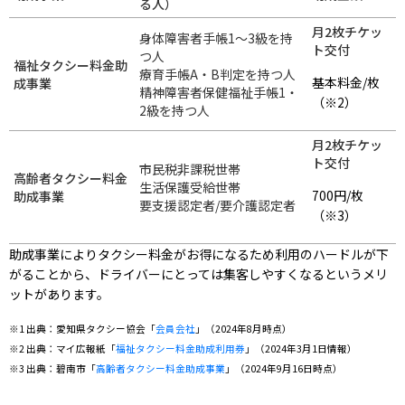
る人）
月2枚チケッ
身体障害者手帳1〜3級を持
ト交付
つ人
福祉タクシー料金助
療育手帳A・B判定を持つ人
基本料金/枚
成事業
精神障害者保健福祉手帳1・
（※2）
2級を持つ人
月2枚チケッ
ト交付
市民税非課税世帯
高齢者タクシー料金
生活保護受給世帯
700円/枚
助成事業
要支援認定者/要介護認定者
（※3）
助成事業によりタクシー料金がお得になるため利用のハードルが下
がることから、ドライバーにとっては集客しやすくなるというメリ
ットがあります。
※1 出典：愛知県タクシー協会「
会員会社
」（2024年8月時点）
※2 出典：マイ広報紙「
福祉タクシー料金助成利用券
」（2024年3月1日情報）
※3 出典：碧南市「
高齢者タクシー料金助成事業
」（2024年9月16日時点）