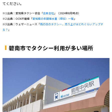
てください。
※1 出典：愛知県タクシー協会「
会員会社
」（2024年8月時点）
※2 出典：OCN不動産「
愛知県の年間降水量（順位）一覧
」
※3 出典：ウェザーニュース「
雨の日のタクシー、売り上げはどれぐらいアップす
る？
」
碧南市でタクシー利用が多い場所