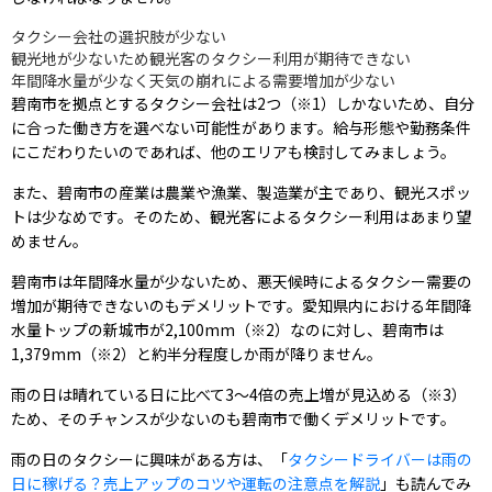
タクシー会社の選択肢が少ない
観光地が少ないため観光客のタクシー利用が期待できない
年間降水量が少なく天気の崩れによる需要増加が少ない
碧南市を拠点とするタクシー会社は2つ（※1）しかないため、自分
に合った働き方を選べない可能性があります。給与形態や勤務条件
にこだわりたいのであれば、他のエリアも検討してみましょう。
また、碧南市の産業は農業や漁業、製造業が主であり、観光スポッ
トは少なめです。そのため、観光客によるタクシー利用はあまり望
めません。
碧南市は年間降水量が少ないため、悪天候時によるタクシー需要の
増加が期待できないのもデメリットです。愛知県内における年間降
水量トップの新城市が2,100mm（※2）なのに対し、碧南市は
1,379mm（※2）と約半分程度しか雨が降りません。
雨の日は晴れている日に比べて3〜4倍の売上増が見込める（※3）
ため、そのチャンスが少ないのも碧南市で働くデメリットです。
雨の日のタクシーに興味がある方は、「
タクシードライバーは雨の
日に稼げる？売上アップのコツや運転の注意点を解説
」も読んでみ