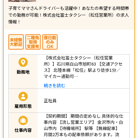
子育てママさんドライバーも活躍中！あなたの希望する時間帯
での勤務が可能！株式会社冨士タクシー（松任営業所）の求人
情報！
【株式会社冨士タクシー（松任営業
所）】石川県白山市旭町63 【交通アクセ
ス】 北陸本線「松任」駅より徒歩1分／
勤務地
マイカー通勤可…
続きを読む
正社員
雇用形態
【契約期間】 期間の定めなし 具体的な仕
事内容 【流し営業エリア】 金沢市内・白
山市内 【待機場所】 駅等 【無線配車】
仕事内容
月間2万本もの配車依頼があります。流