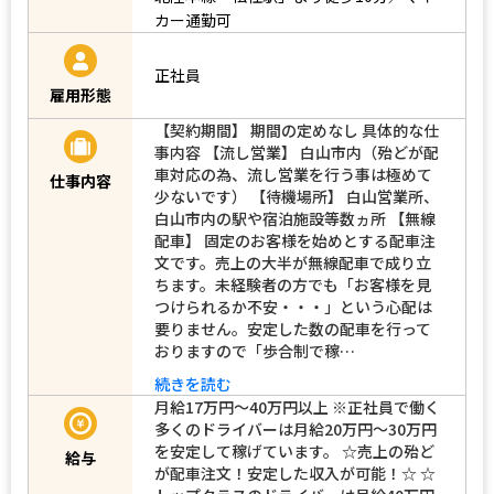
カー通勤可
正社員
雇用形態
【契約期間】 期間の定めなし 具体的な仕
事内容 【流し営業】 白山市内（殆どが配
車対応の為、流し営業を行う事は極めて
仕事内容
少ないです） 【待機場所】 白山営業所、
白山市内の駅や宿泊施設等数ヵ所 【無線
配車】 固定のお客様を始めとする配車注
文です。売上の大半が無線配車で成り立
ちます。未経験者の方でも「お客様を見
つけられるか不安・・・」という心配は
要りません。安定した数の配車を行って
おりますので「歩合制で稼…
続きを読む
月給17万円～40万円以上 ※正社員で働く
多くのドライバーは月給20万円〜30万円
を安定して稼げています。 ☆売上の殆ど
給与
が配車注文！安定した収入が可能！☆ ☆