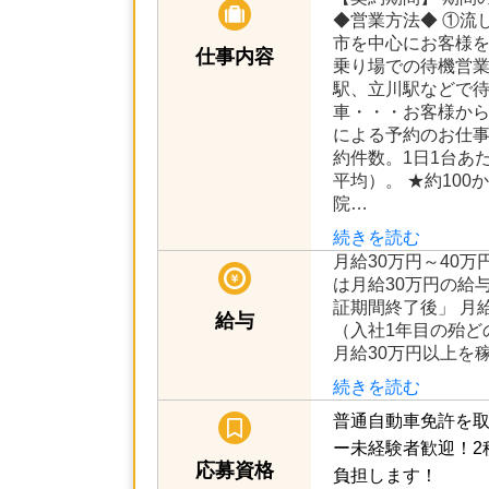
◆営業方法◆ ①流
市を中心にお客様を
仕事内容
乗り場での待機営
駅、立川駅などで待
車・・・お客様か
による予約のお仕事
約件数。1日1台あた
平均）。 ★約10
院…
続きを読む
月給30万円～40万
は月給30万円の給
証期間終了後」 月給21
給与
（入社1年目の殆ど
月給30万円以上を
続きを読む
普通自動車免許を取
ー未経験者歓迎！2
応募資格
負担します！