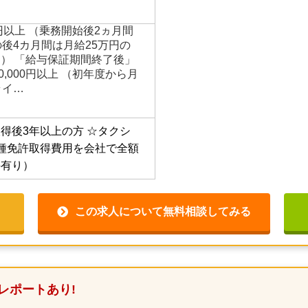
円以上 （乗務開始後2ヵ月間
の後4カ月間は月給25万円の
） 「給与保証期間終了後」
00,000円以上 （初年度から月
ライ…
得後3年以上の方
☆タクシ
種免許取得費用を会社で全額
件有り）
この求人について無料相談してみる
レポートあり!