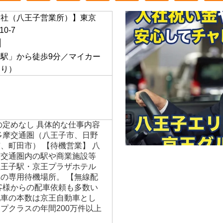
会社（八王子営業所）】東京
0-7
】
駅」から徒歩9分／マイカー
あり）
の定めなし 具体的な仕事内容
多摩交通圏（八王子市、日野
、町田市） 【待機営業】 八
摩交通圏内の駅や商業施設等
八王子駅・京王プラザホテル
の専用待機場所。 【無線配
客様からの配車依頼も多数い
配車の本数は京王自動車とし
プクラスの年間200万件以上