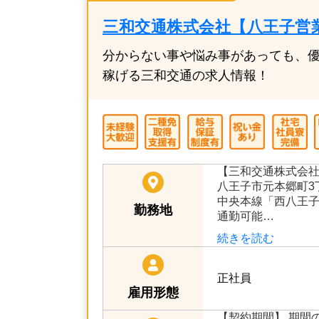
三和交通株式会社【八王子営
分からない事や悩み事があっても、優
稼げる三和交通の求人情報！
【三和交通株式会
八王子市元本郷町3
中央本線「西八王子
勤務地
通勤可能…
続きを読む
正社員
雇用形態
【契約期間】 期間