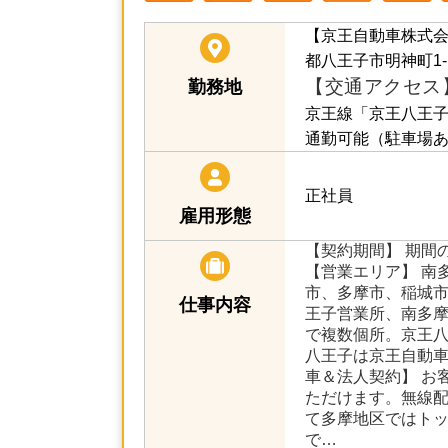
【京王自動車株式
都八王子市明神町1-1
【交通アクセス
勤務地
京王線「京王八王子
通勤可能（駐車場
正社員
雇用形態
【契約期間】 期間
【営業エリア】 南
市、多摩市、稲城市
仕事内容
王子営業所、南多
で複数個所。京王
八王子は京王自動車
車＆法人契約】 お
ただけます。無線
て多摩地区ではトッ
で…