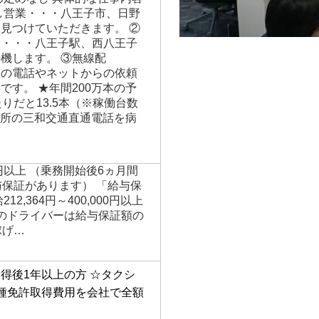
し営業・・・八王子市、日野
見つけていただきます。 ②
業・・・八王子駅、西八王子
機します。 ③無線配
らの電話やネットからの依頼
です。 ★年間200万本の予
りだと13.5本（※稼働台数
0か所の三和交通直通電話を病
円以上 （乗務開始後6ヵ月間
与保証があります） 「給与保
2,364円～400,000円以上
のドライバーは給与保証額の
稼げ…
得後1年以上の方
☆タクシ
種免許取得費用を会社で全額