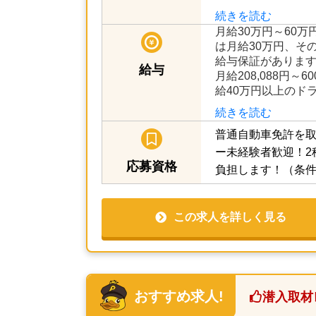
続きを読む
月給30万円～60万
は月給30万円、そ
給与保証があります
給与
月給208,088円～6
給40万円以上のド
続きを読む
普通自動車免許を取
ー未経験者歓迎！2
応募資格
負担します！（条
この求人を詳しく見る
おすすめ求人!
潜入取材