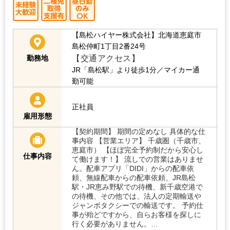
【島松ハイヤー株式会社】北海道恵庭市
島松仲町1丁目2番24号
【交通アクセス】
勤務地
JR「島松駅」より徒歩1分／マイカー通
勤可能
正社員
雇用形態
【契約期間】 期間の定めなし 具体的な仕
事内容 【営業エリア】 千歳圏（千歳市、
恵庭市） 【ほぼ完全予約制だから安心し
仕事内容
て働けます！】 流しでの営業はありませ
ん。配車アプリ「DIDI」からの配車依
頼、無線配車からの配車依頼、JR島松
駅・JR恵み野駅での待機、新千歳空港で
の待機、その他では、法人の定期輸送や
ジャンボタクシーでの輸送です。 予約仕
事が殆どですから、自らお客様を探しに
行く必要がありません。…