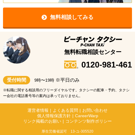
無料相談してみる
無料転職相談センター
0120-981-461
受付時間
※平日のみ
9時〜19時
※転職に関する相談用のフリーダイヤルです。タクシーの配車・予約、タクシ
ー会社の電話番号等の案内は承っておりません。
運営者情報
|
よくある質問
|
お問い合わせ
個人情報保護方針
|
CareerWarp
リンク掲載のお願い
|
コンテンツ制作ポリシー
厚生労働省認可 13-ユ-305520