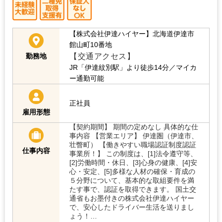
【株式会社伊達ハイヤー】北海道伊達市
館山町10番地
【交通アクセス】
勤務地
JR「伊達紋別駅」より徒歩14分／マイカ
ー通勤可能
正社員
雇用形態
【契約期間】 期間の定めなし 具体的な仕
事内容 【営業エリア】 伊達圏（伊達市、
壮瞥町） 【働きやすい職場認証制度認証
仕事内容
事業所！】 この制度は、[1]法令遵守等、
[2]労働時間・休日、[3]心身の健康、[4]安
心・安定、[5]多様な人材の確保・育成の
５分野について、基本的な取組要件を満
たす事で、認証を取得できます。 国土交
通省もお墨付きの株式会社伊達ハイヤー
で、安心したドライバー生活を送りまし
ょう！…