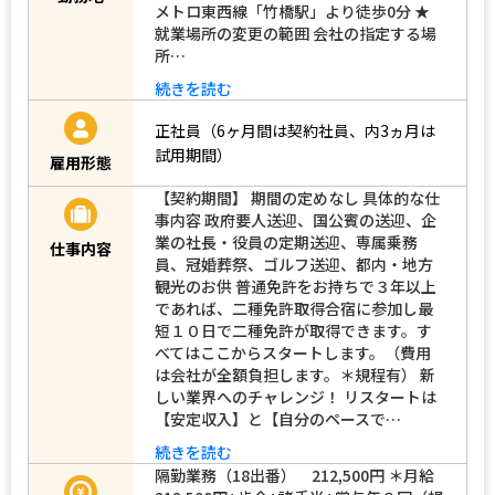
メトロ東西線「竹橋駅」より徒歩0分 ★
就業場所の変更の範囲 会社の指定する場
所…
続きを読む
正社員（6ヶ月間は契約社員、内3ヵ月は
試用期間）
雇用形態
【契約期間】 期間の定めなし 具体的な仕
事内容 政府要人送迎、国公賓の送迎、企
業の社長・役員の定期送迎、専属乗務
仕事内容
員、冠婚葬祭、ゴルフ送迎、都内・地方
観光のお供 普通免許をお持ちで３年以上
であれば、二種免許取得合宿に参加し最
短１０日で二種免許が取得できます。す
べてはここからスタートします。（費用
は会社が全額負担します。＊規程有） 新
しい業界へのチャレンジ！ リスタートは
【安定収入】と【自分のペースで…
続きを読む
隔勤業務（18出番） 212,500円 ＊月給