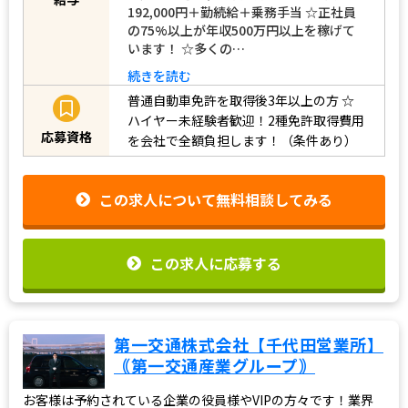
192,000円＋勤続給＋乗務手当 ☆正社員
の75%以上が年収500万円以上を稼げて
います！ ☆多くの…
続きを読む
普通自動車免許を取得後3年以上の方
☆
ハイヤー未経験者歓迎！2種免許取得費用
応募資格
を会社で全額負担します！（条件あり）
この求人について無料相談してみる
この求人に応募する
第一交通株式会社【千代田営業所】
｟第一交通産業グループ｠
お客様は予約されている企業の役員様やVIPの方々です！業界