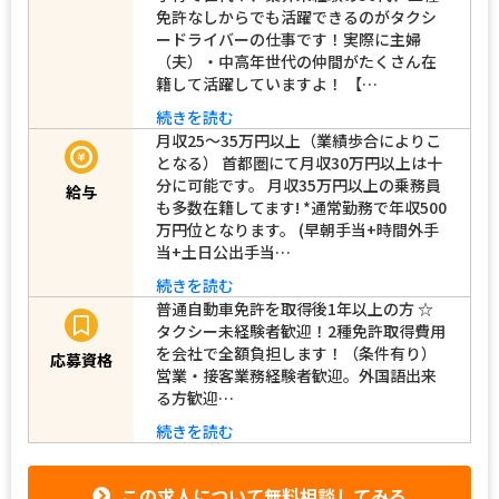
免許なしからでも活躍できるのがタクシ
ードライバーの仕事です！実際に主婦
（夫）・中高年世代の仲間がたくさん在
籍して活躍していますよ！ 【…
続きを読む
月収25～35万円以上（業績歩合によりこ
となる） 首都圏にて月収30万円以上は十
分に可能です。 月収35万円以上の乗務員
給与
も多数在籍してます! *通常勤務で年収500
万円位となります。 (早朝手当+時間外手
当+土日公出手当…
続きを読む
普通自動車免許を取得後1年以上の方 ☆
タクシー未経験者歓迎！2種免許取得費用
を会社で全額負担します！（条件有り）
応募資格
営業・接客業務経験者歓迎。外国語出来
る方歓迎…
続きを読む
この求人について無料相談してみる