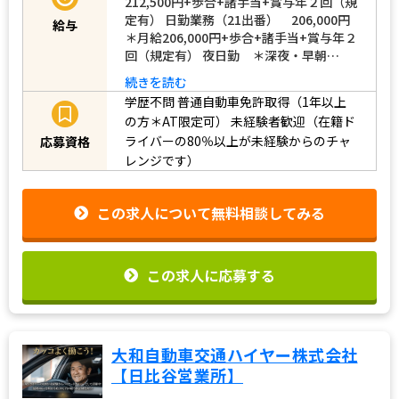
212,500円+歩合+諸手当+賞与年２回（規
定有） 日勤業務（21出番） 206,000円
給与
＊月給206,000円+歩合+諸手当+賞与年２
回（規定有） 夜日勤 ＊深夜・早朝…
続きを読む
学歴不問
普通自動車免許取得（1年以上
の方＊AT限定可）
未経験者歓迎（在籍ド
ライバーの80％以上が未経験からのチャ
応募資格
レンジです）
この求人について無料相談してみる
この求人に応募する
大和自動車交通ハイヤー株式会社
【日比谷営業所】