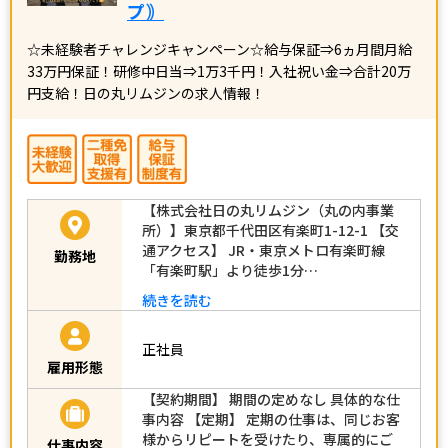
プ｠
☆未経験者チャレンジキャンペーン☆給与保証⇒6ヵ月間月給
33万円保証！研修中日当⇒1万3千円！入社祝い金⇒合計20万
円支給！日の丸リムジンの求人情報！
【株式会社日の丸リムジン（丸の内事業
所）】東京都千代田区有楽町1-12-1 【交
通アクセス】 JR・東京メトロ有楽町線
勤務地
「有楽町駅」より徒歩1分…
続きを読む
正社員
雇用形態
【契約期間】 期間の定めなし 具体的な仕
事内容 【定期】 定期の仕事は、同じお客
様からリピートを受けたり、専属的にご
仕事内容