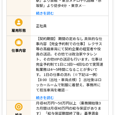
駅」より直結 ・東京メトロ千代田線「赤
坂駅」より徒歩4分 ・東京メ…
続きを読む
正社員
雇用形態
【契約期間】 期間の定めなし 具体的な仕
事内容 【完全予約制での仕事】 レクサス
等の高級車両にて契約企業の経営者や役
仕事内容
員の送迎。その他では政治家やタレン
ト、その他VIPの送迎も行います。仕事は
完全予約制で1日に3回～4回なので実質運
転業務は4～5時間になることが多いで
す。 1日の仕事の流れ（※下記は一例）
【8:00（出社・車両点検）】 出社後はロ
ッカールームで制服に着替え、事務所に
て担当車両を確認…
続きを読む
月収40万円～50万円以上 （乗務開始後3
カ月間は月収40万円の給与保証がありま
す） 「給与保証期間終了後」 基準賃金
給与