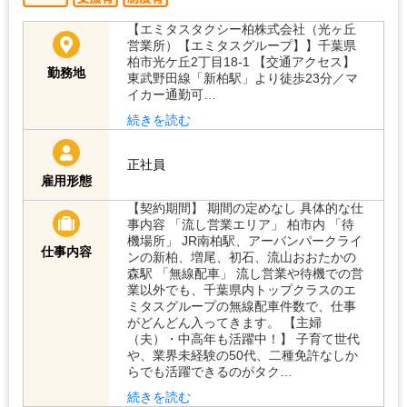
【エミタスタクシー柏株式会社（光ヶ丘
営業所）【エミタスグループ】】千葉県
柏市光ケ丘2丁目18-1 【交通アクセス】
勤務地
東武野田線「新柏駅」より徒歩23分／マ
イカー通勤可…
続きを読む
正社員
雇用形態
【契約期間】 期間の定めなし 具体的な仕
事内容 「流し営業エリア」 柏市内 「待
機場所」 JR南柏駅、アーバンパークライ
仕事内容
ンの新柏、増尾、初石、流山おおたかの
森駅 「無線配車」 流し営業や待機での営
業以外でも、千葉県内トップクラスのエ
ミタスグループの無線配車件数で、仕事
がどんどん入ってきます。 【主婦
（夫）・中高年も活躍中！】 子育て世代
や、業界未経験の50代、二種免許なしか
らでも活躍できるのがタク…
続きを読む